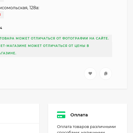
мсомольская, 128а:
И
64
ТОВАРА МОЖЕТ ОТЛИЧАТЬСЯ ОТ ФОТОГРАФИИ НА САЙТЕ.
НЕТ-МАГАЗИНЕ МОЖЕТ ОТЛИЧАТЬСЯ ОТ ЦЕНЫ В
ГАЗИНЕ.
Патрон Рекорд 12/76
пуля Стрела магнум
Оплата
100
₽
80
₽
Оплата товаров различными
способами: наличными,