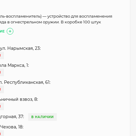
ль-воспламенитель) — устройство для воспламенения
яда в огнестрельном оружии. В коробке 100 штук
ИЕ
ул. Нарымская, 23:
И
рла Маркса, 1:
И
. Республиканская, 61:
И
ьничный взвоз, 8:
И
горная, 37:
В НАЛИЧИИ
Чехова, 18:
И