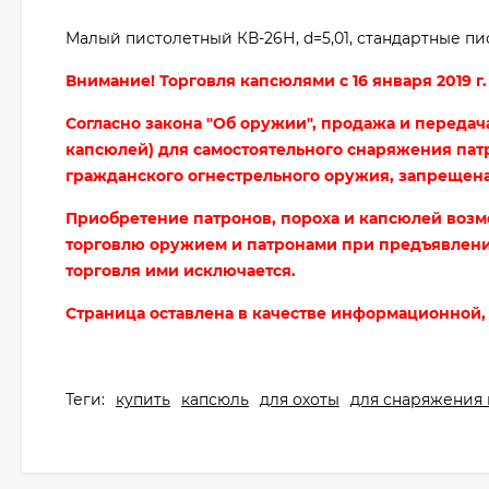
Малый пистолетный КВ-26Н, d=5,01, стандартные п
Внимание! Торговля капсюлями с 16 января 2019 
Согласно закона "Об оружии", продажа и переда
капсюлей) для самостоятельного снаряжения па
гражданского огнестрельного оружия, запрещена
Приобретение патронов, пороха и капсюлей возм
торговлю оружием и патронами при предъявлен
торговля ими исключается.
Страница оставлена в качестве информационной, 
Теги:
купить
капсюль
для охоты
для снаряжения