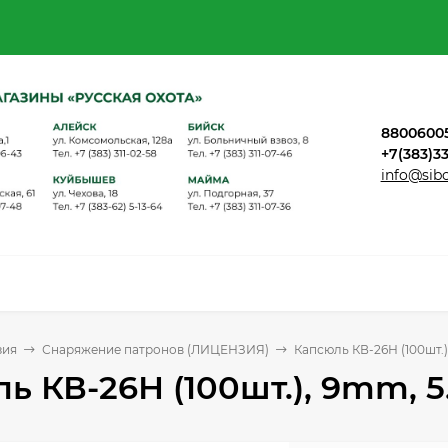
8800600
+7(383)3
info@sib
зия
Снаряжение патронов (ЛИЦЕНЗИЯ)
Капсюль КВ-26Н (100шт.)
ь КВ-26Н (100шт.), 9mm, 5