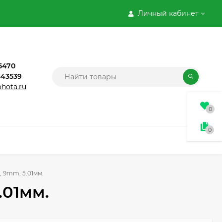
Личный кабинет
5470
343539
ohota.ru
0
0
, 9mm, 5.01мм.
.01мм.