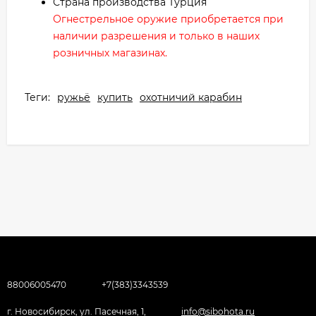
Страна производства Турция
Огнестрельное оружие приобретается при
наличии разрешения и только в наших
розничных магазинах.
Теги:
ружьё
купить
охотничий карабин
88006005470
+7(383)3343539
г. Новосибирск, ул. Пасечная, 1,
info@sibohota.ru