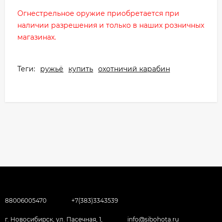
Огнестрельное оружие приобретается при
наличии разрешения и только в наших розничных
магазинах.
Теги:
ружьё
купить
охотничий карабин
88006005470
+7(383)3343539
г. Новосибирск, ул. Пасечная, 1,
info@sibohota.ru