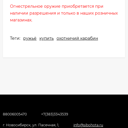
Огнестрельное оружие приобретается при
наличии разрешения и только в наших розничных
магазинах.
Теги:
ружьё
купить
охотничий карабин
88006005470
+7(383)3343539
г. Новосибирск, ул. Пасечная, 1,
info@sibohota.ru