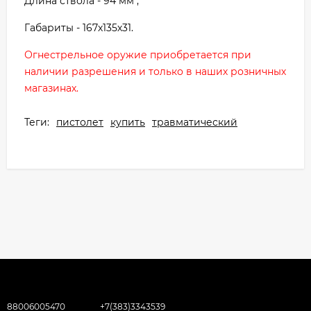
Длина ствола - 94 мм ;
Габариты - 167х135х31.
Огнестрельное оружие приобретается при
наличии разрешения и только в наших розничных
магазинах.
Теги:
пистолет
купить
травматический
88006005470
+7(383)3343539