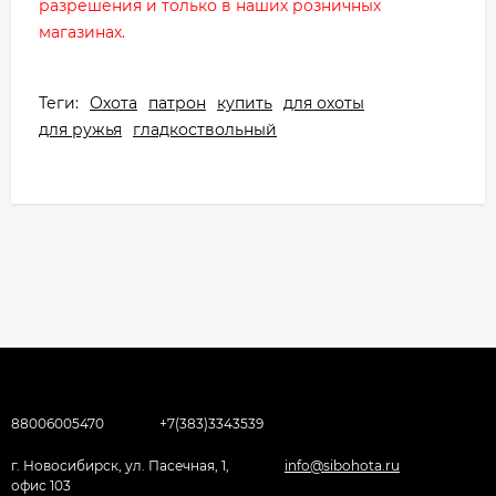
разрешения и только в наших розничных
магазинах.
Теги:
Охота
патрон
купить
для охоты
для ружья
гладкоствольный
88006005470
+7(383)3343539
г. Новосибирск, ул. Пасечная, 1,
info@sibohota.ru
офис 103