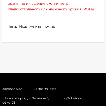
хранение и ношение охотничьего
гладкоствольного или нарезного
оружия (РОХа).
Теги:
Нож
купить
ножик
88006005470
+7(383)3343539
г. Новосибирск, ул. Пасечная, 1,
info@sibohota.ru
офис 103