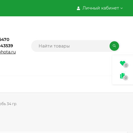
Личный кабинет
5470
343539
ohota.ru
0
0
обь 34 гр.