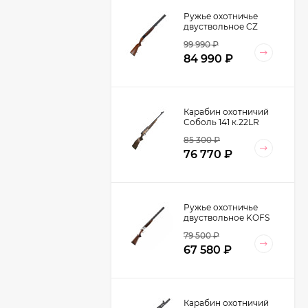
Ружье охотничье
двуствольное CZ
Drake 12/76 (орех,
99 990
₽
L=710 мм)
84 990
₽
Карабин охотничий
Соболь 141 к.22LR
L=500 мм
85 300
₽
76 770
₽
Ружье охотничье
двуствольное KOFS
Cavarly SxE Rec 8 12/76
79 500
₽
орех
67 580
₽
Карабин охотничий