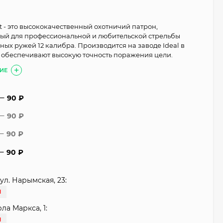
t - это высококачественный охотничий патрон,
ый для профессиональной и любительской стрельбы
ных ружей 12 калибра. Производится на заводе Ideal в
 обеспечивают высокую точность поражения цели.
ИЕ
90
₽
90
₽
90
₽
90
₽
ул. Нарымская, 23:
И
рла Маркса, 1:
И