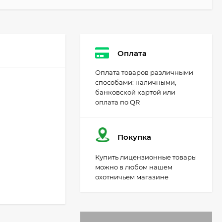
Патрон Рекорд 12/70
пуля Стрела
Оплата
100
₽
90
₽
Оплата товаров различными
способами: наличными,
банковской картой или
оплата по QR
Патрон 5,56х45 мм об
ТПЗ 3.6 гр. ГЛ ОТ
"Охота"
100
₽
Покупка
85
₽
Купить лицензионные товары
можно в любом нашем
охотничьем магазине
Патрон 5.6 мм
Охотник-370Э
25
₽
21
₽