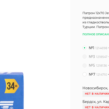
Патрон 12x70 Je
предназначенн
из гладкостволь
Турции. Патрон
ПОЛНОЕ ОПИСАН
№1
1214698
№3
1218547
№5
1218136
№7
1214710
Новосибирск, 
НЕТ В НАЛИЧИ
Бердск, ул. Ка
НЕТ В НАЛИЧИ