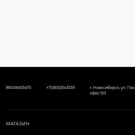
88006005470
+7(383)3343539
г. Новосибирск, ул. Пасе
офис 103
МАГАЗИН