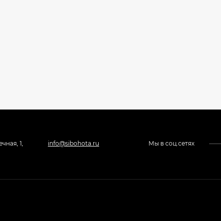
чная, 1,
info@sibohota.ru
Мы в соц.сетях