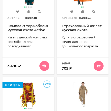
АРТИКУЛ:
1808418
АРТИКУЛ:
1508143
Комплект термобелья
Страховочный жилет
Русская охота Active
Русская охота
детский (зеленый)
Малютка (детский, до
Купить детский комплект
Купить cтраховочный
20 кг)
термобелья для
жилет для детей
повседневного...
дошкольного возраста...
965
₽
3 490
₽
705
₽
-27%
СКИДКА