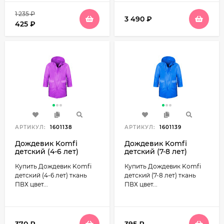
1 235
₽
3 490
₽
425
₽
АРТИКУЛ:
1601138
АРТИКУЛ:
1601139
Дождевик Komfi
Дождевик Komfi
детский (4-6 лет)
детский (7-8 лет)
ткань ПВХ цвет
ткань ПВХ цвет
Купить Дождевик Komfi
Купить Дождевик Komfi
Фиолетовый
Голубой
детский (4-6 лет) ткань
детский (7-8 лет) ткань
ПВХ цвет...
ПВХ цвет...
370
₽
395
₽