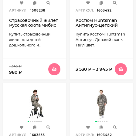
АРТИКУЛ:
1508238
АРТИКУЛ:
1603492
Страховочный жилет
Костюм Huntsman
Русская охота Чибис
Антигнус-Детский
КМФ детский (20-40
ткань Твил-Пич цвет
Купить страховочный
Купить Костюм Huntsman
кг)
бежевый
жилет для детей
Антигнус-Детский ткань
дошкольного и...
Твил цвет...
1 345
₽
3 530
₽
–
3 945
₽
980
₽
АРТИКУЛ:
1603535
АРТИКУЛ:
1603482