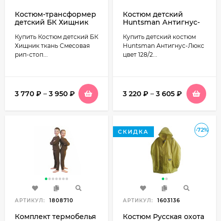
Костюм-трансформер
Костюм детский
детский БК Хищник
Huntsman Антигнус-
ткань Смесовая Рип-
Люкс ткань Смесовая
Купить Костюм детский БК
Купить детский костюм
стоп цвет Серый КМФ
(Сорочка) цвет 128/2
(светлый пиксель)
Хищник ткань Смесовая
Huntsman Антигнус-Люкс
рип-стоп...
цвет 128/2...
3 770
₽
–
3 950
₽
3 220
₽
–
3 605
₽
-72%
СКИДКА
АРТИКУЛ:
1808710
АРТИКУЛ:
1603136
Комплект термобелья
Костюм Русская охота