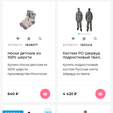
АРТИКУЛ:
1808677
АРТИКУЛ:
1603416
Носки детские из
Костюм РО Шервуд
100% шерсти
подростковый твил,
производства
серый КМФ
Купить Носки детские из
Купить подростковый
Монголия "Снежинки"
цвет Серый
100% шерсти
костюм Русская охота
производства Монголия...
Шервуд из твила...
640
₽
4 420
₽
-56%