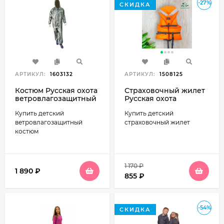
-27%
СКИДКА
АРТИКУЛ:
1603132
АРТИКУЛ:
1508125
Костюм Русская охота
Страховочный жилет
ветровлагозащитный
Русская охота
(ВВЗ) детский пиксель
Капитан (детский, до
Купить детский
Купить детский
40 кг)
ветровлагозащитный
страховочный жилет
костюм
1 170
₽
1 890
₽
855
₽
-54%
СКИДКА