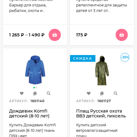
Барьер для отдыха,
репеллентное для защиты
рыбалки, охоты и...
детей от 3 лет от...
1 265
₽
–
1 490
₽
175
₽
-35%
СКИДКА
АРТИКУЛ:
1601140
АРТИКУЛ:
1601127
Дождевик Komfi
Плащ Русская охота
детский (8-10 лет)
ВВЗ детский, пиксель
ткань ПВХ цвет Синий
Купить Дождевик Komfi
Купить детский
детский (8-10 лет) ткань
ветровлагозащитный
ПВХ цвет...
плащ