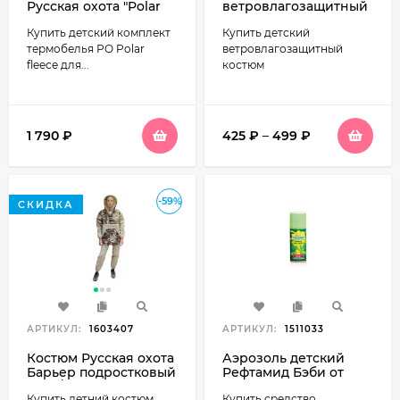
Русская охота "Polar
ветровлагозащитный
fleece" детский
(ВВЗ) детский
Купить детский комплект
Купить детский
(шоколад)
фисташка
термобелья РO Polar
ветровлагозащитный
fleece для...
костюм
1 790
₽
425
₽
–
499
₽
-59%
СКИДКА
АРТИКУЛ:
1603407
АРТИКУЛ:
1511033
Костюм Русская охота
Аэрозоль детский
Барьер подростковый
Рефтамид Бэби от
(беж/нато)
комаров 100мл
Купить летний костюм
Купить средство