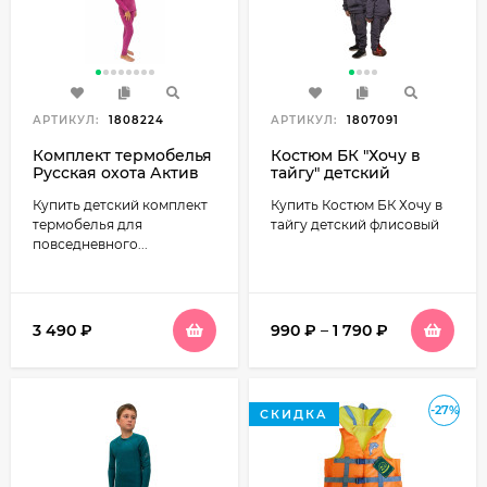
АРТИКУЛ:
1808224
АРТИКУЛ:
1807091
Комплект термобелья
Костюм БК "Хочу в
Русская охота Актив
тайгу" детский
детский (фуксия)
флисовый цвет
Купить детский комплект
Купить Костюм БК Хочу в
Серый
термобелья для
тайгу детский флисовый
повседневного...
3 490
₽
990
₽
–
1 790
₽
-27%
СКИДКА