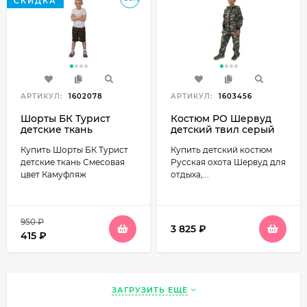
СКИДКА
АРТИКУЛ:
1602078
АРТИКУЛ:
1603456
Шорты БК Турист
Костюм РО Шервуд
детские ткань
детский твил серый
Смесовая цвет
камуфляж
Купить Шорты БК Турист
Купить детский костюм
Камуфляж
детские ткань Смесовая
Русская охота Шервуд для
цвет Камуфляж
отдыха,...
950
₽
3 825
₽
415
₽
ЗАГРУЗИТЬ ЕЩЕ