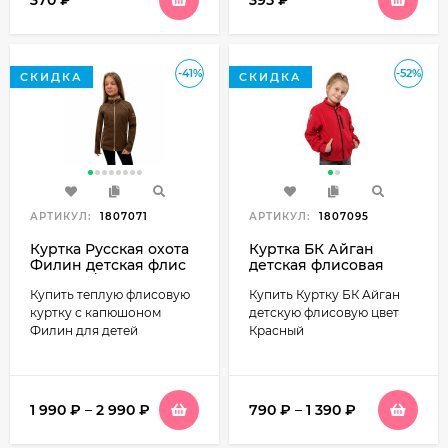
-41%
-52%
СКИДКА
СКИДКА
АРТИКУЛ:
1807071
АРТИКУЛ:
1807095
Куртка Русская охота
Куртка БК Айган
Филин детская флис
детская флисовая
(коричн/беж)
цвет Красный
Купить теплую флисовую
Купить Куртку БК Айган
куртку с капюшоном
детскую флисовую цвет
Филин для детей
Красный
1 990
₽
–
2 990
₽
790
₽
–
1 390
₽