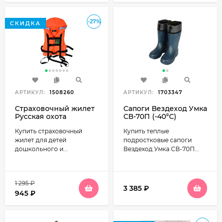
-27%
СКИДКА
АРТИКУЛ:
1508260
АРТИКУЛ:
1703347
Страховочный жилет
Сапоги Вездеход Умка
Русская охота
СВ-70П (-40°С)
Поплавок детский
подростковые
Купить страховочный
Купить теплые
жилет для детей
подростковые сапоги
дошкольного и...
Вездеход Умка СВ-70П...
1 295
₽
3 385
₽
945
₽