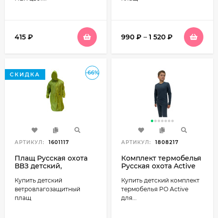
415
₽
990
₽
–
1 520
₽
-66%
СКИДКА
АРТИКУЛ:
1601117
АРТИКУЛ:
1808217
Плащ Русская охота
Комплект термобелья
ВВЗ детский,
Русская охота Active
фисташка
детский (серый)
Купить детский
Купить детский комплект
ветровлагозащитный
термобелья РO Active
плащ
для...