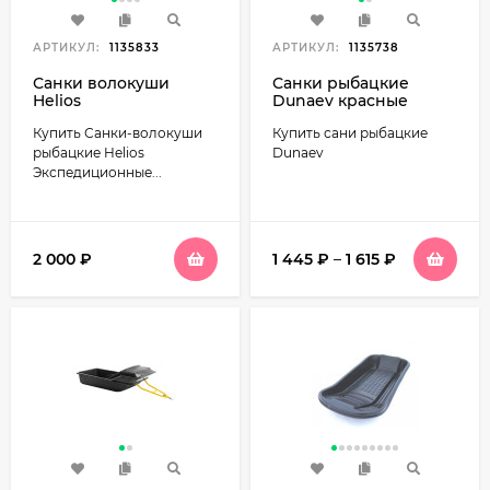
АРТИКУЛ:
1135833
АРТИКУЛ:
1135738
Санки волокуши
Санки рыбацкие
Helios
Dunaev красные
Экспедиционные
Купить Санки-волокуши
Купить сани рыбацкие
1320*590*245
рыбацкие Helios
Dunaev
Экспедиционные...
2 000
₽
1 445
₽
–
1 615
₽