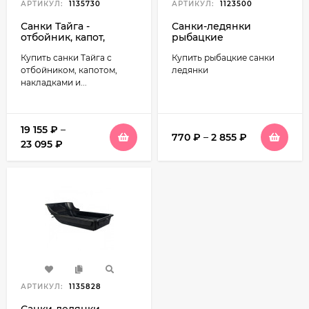
АРТИКУЛ:
1135730
АРТИКУЛ:
1123500
Санки Тайга -
Санки-ледянки
отбойник, капот,
рыбацкие
накладки, обвязка
Купить санки Тайга с
Купить рыбацкие санки
отбойником, капотом,
ледянки
накладками и...
19 155
₽
–
770
₽
–
2 855
₽
23 095
₽
АРТИКУЛ:
1135828