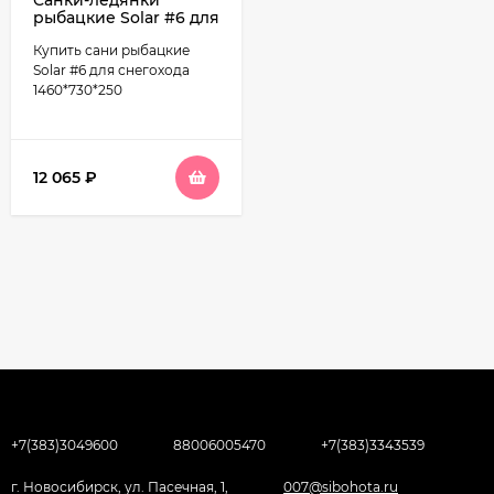
Санки-ледянки
рыбацкие Solar #6 для
снегохода
Купить сани рыбацкие
1460*810*450
Solar #6 для снегохода
1460*730*250
12 065
₽
+7(383)3049600
88006005470
+7(383)3343539
г. Новосибирск, ул. Пасечная, 1,
007@sibohota.ru