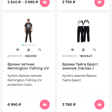
2 540
₽
–
3 690
₽
3 750
₽
АРТИКУЛ:
1602130
АРТИКУЛ:
1802547
Брюки летние
Брюки Тайга Брест
Remington Fishing UV
зимние (таслан /
protection Dark Olive
черный)
Купить Брюки летние
Купить зимние брюки
FM1902-903
Remington Fishing UV
Тайга Брест
protection Dark...
6 990
₽
3 780
₽