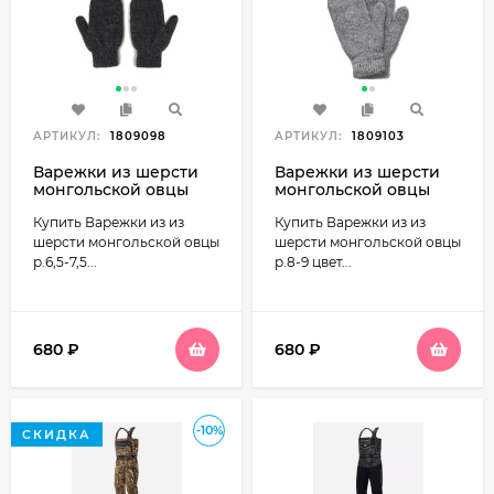
АРТИКУЛ:
1809098
АРТИКУЛ:
1809103
Варежки из шерсти
Варежки из шерсти
монгольской овцы
монгольской овцы
р.6,5-7,5 цвет черный
цвет серый
Купить Варежки из из
Купить Варежки из из
шерсти монгольской овцы
шерсти монгольской овцы
р.6,5-7,5...
р.8-9 цвет...
680
₽
680
₽
-10%
СКИДКА