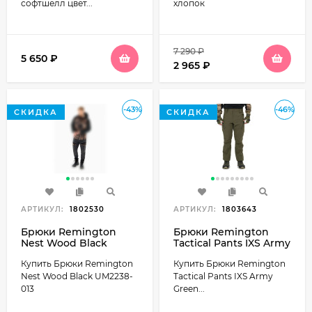
софтшелл цвет...
хлопок
7 290
₽
5 650
₽
2 965
₽
-43%
-46%
СКИДКА
СКИДКА
АРТИКУЛ:
1802530
АРТИКУЛ:
1803643
Брюки Remington
Брюки Remington
Nest Wood Black
Tactical Pants IXS Army
UM2238-013
Green TM2208-306
Купить Брюки Remington
Купить Брюки Remington
р.XXL
Nest Wood Black UM2238-
Tactical Pants IXS Army
013
Green...