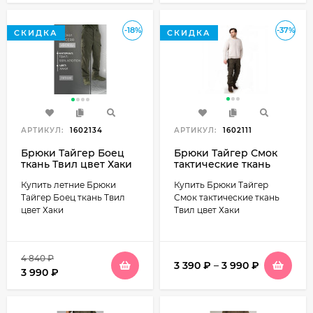
-18%
-37%
СКИДКА
СКИДКА
АРТИКУЛ:
1602134
АРТИКУЛ:
1602111
Брюки Тайгер Боец
Брюки Тайгер Смок
ткань Твил цвет Хаки
тактические ткань
Твил цвет Хаки
Купить летние Брюки
Купить Брюки Тайгер
Тайгер Боец ткань Твил
Смок тактические ткань
цвет Хаки
Твил цвет Хаки
4 840
₽
3 390
₽
–
3 990
₽
3 990
₽