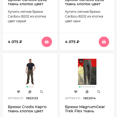
ткань хлопок цвет
ткань хлопок цвет
серый
хаки
Купить летние брюки
Купить летние брюки
Caribou B202 из хлопка
Caribou B202 из хлопка
цвет серый
цвет хаки
4 075
₽
4 075
₽
АРТИКУЛ:
1602123
АРТИКУЛ:
1602014
Брюки Crodis Карго
Брюки MagnumGear
ткань хлопок цвет
Trek Flex ткань
олива
нейлон-стрейч цвет