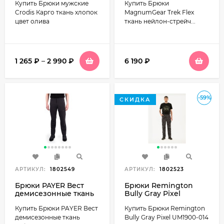
Купить Брюки мужские
Купить Брюки
графит
Crodis Карго ткань хлопок
MagnumGear Trek Flex
цвет олива
ткань нейлон-стрейч...
1 265
₽
–
2 990
₽
6 190
₽
-59%
СКИДКА
АРТИКУЛ:
1802549
АРТИКУЛ:
1802523
Брюки PAYER Вест
Брюки Remington
демисезонные ткань
Bully Gray Pixel
софтшелл цвет
UM1900-014 хлопок
Купить Брюки PAYER Вест
Купить Брюки Remington
т.графит
демисезонные ткань
Bully Gray Pixel UM1900-014