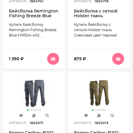
АРТИКУЛ:
1604741
АРТИКУЛ:
1604719
Бейсболка Remington
Бейсболка с сеткой
Fishing Вreeze Вlue
Holster ткань
FM1524-402 one size
Смесовая цвет
Купить Бейсболку
Купить бейсболку с
Черный
Remington Fishing Вreeze
сеткой Holster ткань
Вlue FM1524-402...
Смесовая цвет Черный
1 390
₽
875
₽
АРТИКУЛ:
1602071
АРТИКУЛ:
1602013
Брюки Caribou B202
Брюки Caribou B202