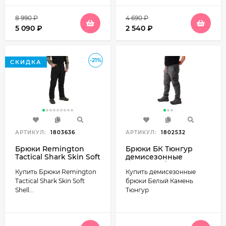
8 990
₽
4 690
₽
5 090
₽
2 540
₽
-21%
СКИДКА
АРТИКУЛ:
1803636
АРТИКУЛ:
1802532
Брюки Remington
Брюки БК Тюнгур
Tactical Shark Skin Soft
демисезонные
Shell Pants IXR Black
(софтшел / серый)
Купить Брюки Remington
Купить демисезонные
TM2208-010
Tactical Shark Skin Soft
брюки Белый Камень
Shell...
Тюнгур