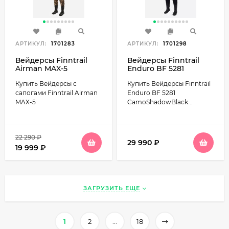
АРТИКУЛ:
1701283
АРТИКУЛ:
1701298
Вейдерсы Finntrail
Вейдерсы Finntrail
Airman MAX-5
Enduro BF 5281
CamoShadowBlack
Купить Вейдерсы с
Купить Вейдерсы Finntrail
мембранные с
сапогом
сапогами Finntrail Airman
Enduro BF 5281
MAX-5
CamoShadowBlack...
22 290
₽
29 990
₽
19 999
₽
ЗАГРУЗИТЬ ЕЩЕ
1
2
...
18