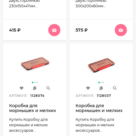
двухстороннюю
двухстороннюю
230х150х47мм...
300х200х60мм...
415
₽
575
₽
АРТИКУЛ:
1128074
АРТИКУЛ:
1128037
Коробка для
Коробка для
мормышек и мелких
мормышек и мелких
аксессуаров
аксессуаров
Купить Коробку для
Купить Коробку для
187х102х16мм Namazu
187х102х16мм Namazu
Slim Box тип В N-
Slim Box тип A N-
мормышек и мелких
мормышек и мелких
BOX39
BOX38
аксессуаров...
аксессуаров...