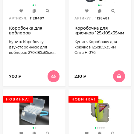
АРТИКУЛ:
1128487
АРТИКУЛ:
1128481
Коробочка для
Коробочка для
воблеров
крючков 125x105x35мм
270x185x65мм
Олта H-376
Купить Коробочку
Купить Коробочку для
двухсторонняя Олта
H-488U
двухстороннюю для
крючков 125x105x35мм
воблеров 270x185x65мм...
Олта H-376
700
₽
230
₽
НОВИНКА!
НОВИНКА!