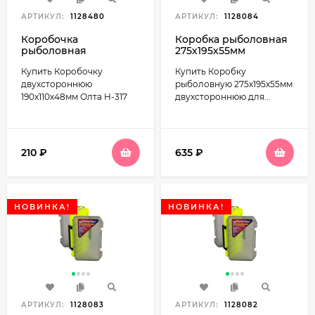
АРТИКУЛ:
1128480
АРТИКУЛ:
1128084
Коробочка
Коробка рыболовная
рыболовная
275х195х55мм
двухсторонняя
двухсторонняя для
Купить Коробочку
Купить Коробку
190x110x48мм Олта H-
воблеров (14
317
отделений) Yaman Y-
двухстороннюю
рыболовную 275х195х55мм
BOX04
190x110x48мм Олта H-317
двухстороннюю для...
210
₽
635
₽
НОВИНКА!
НОВИНКА!
АРТИКУЛ:
1128083
АРТИКУЛ:
1128082