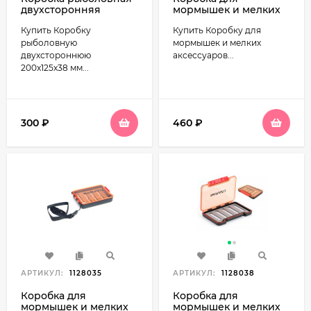
двухсторонняя
мормышек и мелких
200x125x38мм Salmo
аксессуаров
Купить Коробку
Купить Коробку для
Hard Lures Special
137x95x16мм типB
Namazu Slim Box N-
рыболовную
мормышек и мелких
BOX37
двухстороннюю
аксессуаров...
200x125x38 мм...
300
₽
460
₽
АРТИКУЛ:
1128035
АРТИКУЛ:
1128038
Коробка для
Коробка для
мормышек и мелких
мормышек и мелких