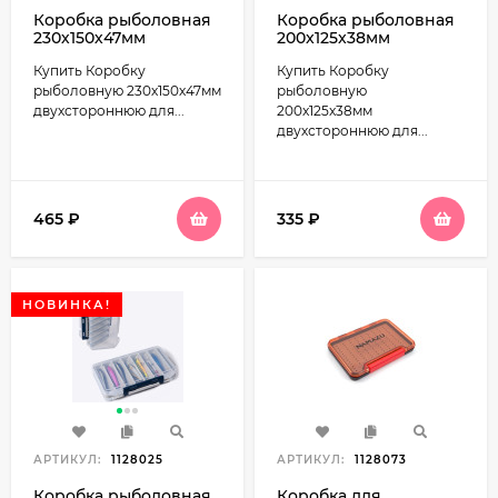
Коробка рыболовная
Коробка рыболовная
230х150х47мм
200x125x38мм
двухсторонняя для
двухсторонняя для
Купить Коробку
Купить Коробку
воблеров (12
воблеров (12
отделений) Yaman Y-
отделений) Yaman Y-
рыболовную 230х150х47мм
рыболовную
BOX03
BOX02
двухстороннюю для...
200x125x38мм
двухстороннюю для...
465
₽
335
₽
НОВИНКА!
АРТИКУЛ:
1128025
АРТИКУЛ:
1128073
Коробка рыболовная
Коробка для