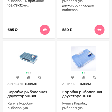
двухсторонняя с
двухсторонняя Олта
рыболовных приманок
рыболовную
вставкой EVA Олта
H-488
108x78x32мм...
двухстороннюю для
HG-009C
воблеров...
685
₽
580
₽
АРТИКУЛ:
1128028
АРТИКУЛ:
1128012
Коробка рыболовная
Коробка рыболовная
двухсторонняя
двухсторонняя
230х150х47мм SALMO
300х200х60мм SALMO
Купить Коробку
Купить Коробку
Hard Lures Special
Double Sided 2546
рыболовную
рыболовную