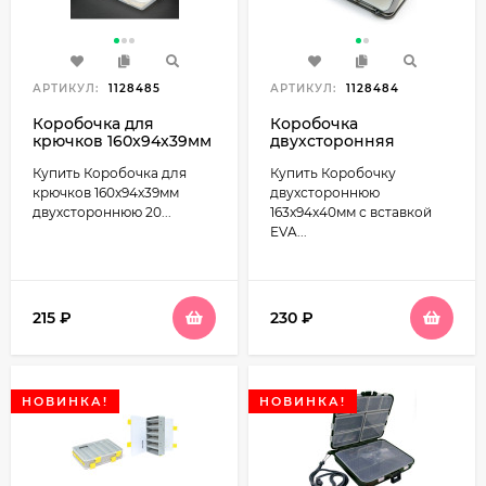
АРТИКУЛ:
1128485
АРТИКУЛ:
1128484
Коробочка для
Коробочка
крючков 160x94x39мм
двухсторонняя
двухсторонняя 20
163x94x40мм с
Купить Коробочка для
Купить Коробочку
ячеек Олта H-494
вставкой EVA для
приманок Олта H-491
крючков 160x94x39мм
двухстороннюю
двухстороннюю 20...
163x94x40мм с вставкой
EVA...
215
₽
230
₽
НОВИНКА!
НОВИНКА!