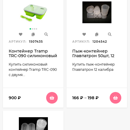
АРТИКУЛ:
1507435
АРТИКУЛ:
1204542
Контейнер Tramp
Пыж-контейнер
TRC-090 силиконовый
Главпатрон 50шт, 12
2 отсека с ловилкой
калибр
Купить силиконовый
Купить пыж-контейнер
900мл
контейнер Tramp TRC-090
Главпатрон 12 калибра
с двумя...
900
₽
166
₽
–
198
₽