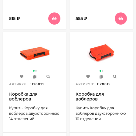
515
₽
555
₽
АРТИКУЛ:
1128029
АРТИКУЛ:
1128015
Коробка для
Коробка для
воблеров
воблеров
двухсторонняя 14
двухсторонняя 10
Купить Коробку для
Купить Коробку для
отделений 27х19х5см
отделений размер
Namazu N-BOX26
20х17х4,6см Namazu N-
воблеров двухстороннюю
воблеров двухстороннюю
BOX25
14 отделений...
10 отделений...