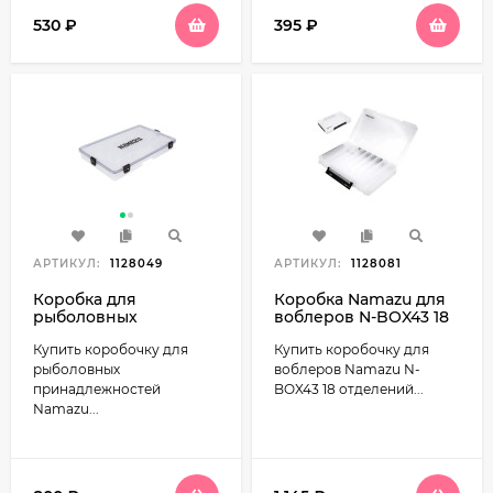
530
₽
395
₽
АРТИКУЛ:
1128049
АРТИКУЛ:
1128081
Коробка для
Коробка Namazu для
рыболовных
воблеров N-BOX43 18
принадлежностей
отделений
Купить коробочку для
Купить коробочку для
Namazu TackleBox
34x22x4.7см
WaterProof
рыболовных
воблеров Namazu N-
355x230x50мм
принадлежностей
BOX43 18 отделений...
Namazu...