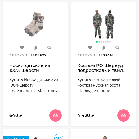
АРТИКУЛ:
1808677
АРТИКУЛ:
1603416
Носки детские из
Костюм РО Шервуд
100% шерсти
подростковый твил,
производства
серый КМФ
Купить Носки детские из
Купить подростковый
Монголия "Снежинки"
цвет Серый
100% шерсти
костюм Русская охота
производства Монголия...
Шервуд из твила...
640
₽
4 420
₽
-56%