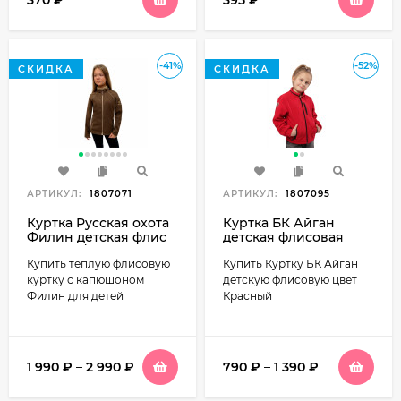
-41%
-52%
СКИДКА
СКИДКА
АРТИКУЛ:
1807071
АРТИКУЛ:
1807095
Куртка Русская охота
Куртка БК Айган
Филин детская флис
детская флисовая
(коричн/беж)
цвет Красный
Купить теплую флисовую
Купить Куртку БК Айган
куртку с капюшоном
детскую флисовую цвет
Филин для детей
Красный
1 990
₽
–
2 990
₽
790
₽
–
1 390
₽