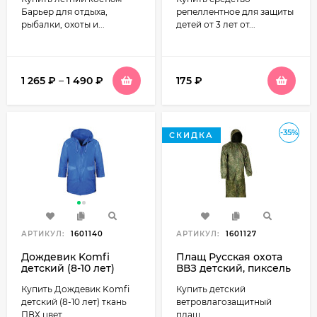
Барьер для отдыха,
репеллентное для защиты
рыбалки, охоты и...
детей от 3 лет от...
1 265
₽
–
1 490
₽
175
₽
-35%
СКИДКА
АРТИКУЛ:
1601140
АРТИКУЛ:
1601127
Дождевик Komfi
Плащ Русская охота
детский (8-10 лет)
ВВЗ детский, пиксель
ткань ПВХ цвет Синий
Купить Дождевик Komfi
Купить детский
детский (8-10 лет) ткань
ветровлагозащитный
ПВХ цвет...
плащ