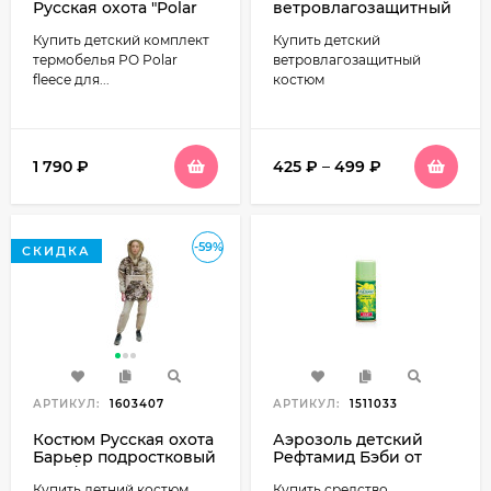
Русская охота "Polar
ветровлагозащитный
fleece" детский
(ВВЗ) детский
Купить детский комплект
Купить детский
(шоколад)
фисташка
термобелья РO Polar
ветровлагозащитный
fleece для...
костюм
1 790
₽
425
₽
–
499
₽
-59%
СКИДКА
АРТИКУЛ:
1603407
АРТИКУЛ:
1511033
Костюм Русская охота
Аэрозоль детский
Барьер подростковый
Рефтамид Бэби от
(беж/нато)
комаров 100мл
Купить летний костюм
Купить средство