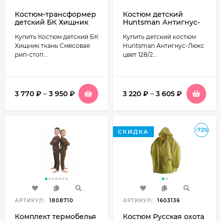
Костюм-трансформер
Костюм детский
детский БК Хищник
Huntsman Антигнус-
ткань Смесовая Рип-
Люкс ткань Смесовая
Купить Костюм детский БК
Купить детский костюм
стоп цвет Серый КМФ
(Сорочка) цвет 128/2
(светлый пиксель)
Хищник ткань Смесовая
Huntsman Антигнус-Люкс
рип-стоп...
цвет 128/2...
3 770
₽
–
3 950
₽
3 220
₽
–
3 605
₽
-72%
СКИДКА
АРТИКУЛ:
1808710
АРТИКУЛ:
1603136
Комплект термобелья
Костюм Русская охота