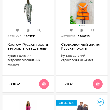
АРТИКУЛ:
1603132
АРТИКУЛ:
1508125
Костюм Русская охота
Страховочный жилет
ветровлагозащитный
Русская охота
(ВВЗ) детский пиксель
Капитан (детский, до
Купить детский
Купить детский
40 кг)
ветровлагозащитный
страховочный жилет
костюм
1 890
₽
1 170
₽
-54%
СКИДКА