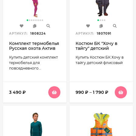
АРТИКУЛ:
1808224
АРТИКУЛ:
1807091
Комплект термобелья
Костюм БК "Хочу в
Русская охота Актив
тайгу" детский
детский (фуксия)
флисовый цвет
Купить детский комплект
Купить Костюм БК Хочу в
Серый
термобелья для
тайгу детский флисовый
повседневного...
3 490
₽
990
₽
–
1 790
₽