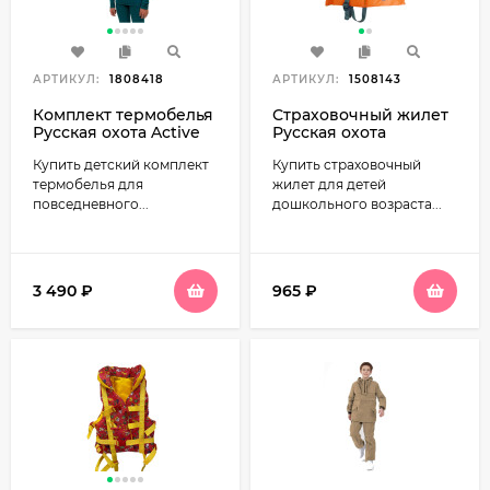
АРТИКУЛ:
1808418
АРТИКУЛ:
1508143
Комплект термобелья
Страховочный жилет
Русская охота Active
Русская охота
детский (зеленый)
Малютка (детский, до
Купить детский комплект
Купить cтраховочный
20 кг)
термобелья для
жилет для детей
повседневного...
дошкольного возраста...
3 490
₽
965
₽