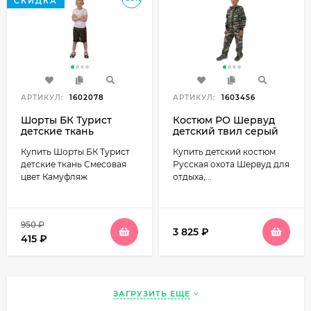
СКИДКА
АРТИКУЛ:
1602078
АРТИКУЛ:
1603456
Шорты БК Турист
Костюм РО Шервуд
детские ткань
детский твил серый
Смесовая цвет
камуфляж
Купить Шорты БК Турист
Купить детский костюм
Камуфляж
детские ткань Смесовая
Русская охота Шервуд для
цвет Камуфляж
отдыха,...
950
₽
3 825
₽
415
₽
ЗАГРУЗИТЬ ЕЩЕ