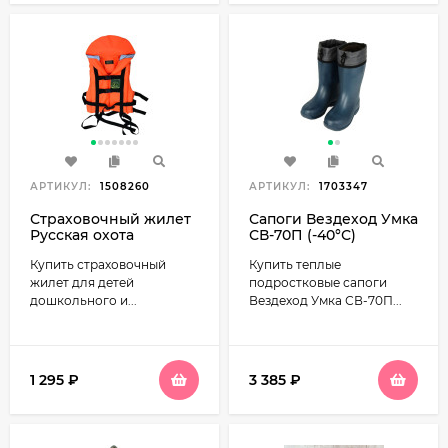
АРТИКУЛ:
1508260
АРТИКУЛ:
1703347
Страховочный жилет
Сапоги Вездеход Умка
Русская охота
СВ-70П (-40°С)
Поплавок детский
подростковые
Купить страховочный
Купить теплые
жилет для детей
подростковые сапоги
дошкольного и...
Вездеход Умка СВ-70П...
1 295
₽
3 385
₽