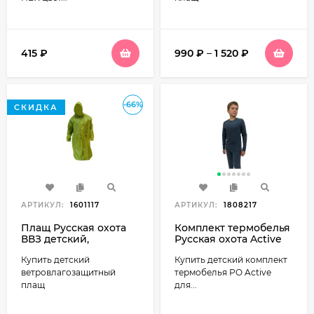
415
₽
990
₽
–
1 520
₽
-66%
СКИДКА
АРТИКУЛ:
1601117
АРТИКУЛ:
1808217
Плащ Русская охота
Комплект термобелья
ВВЗ детский,
Русская охота Active
фисташка
детский (серый)
Купить детский
Купить детский комплект
ветровлагозащитный
термобелья РO Active
плащ
для...