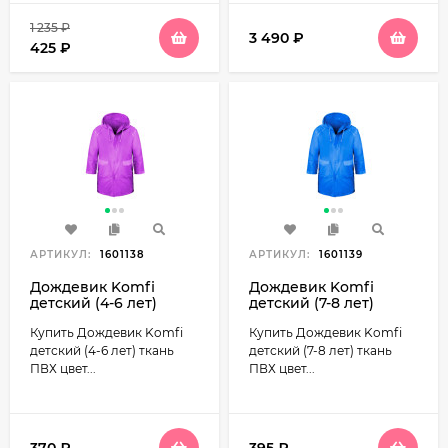
1 235
₽
3 490
₽
425
₽
АРТИКУЛ:
1601138
АРТИКУЛ:
1601139
Дождевик Komfi
Дождевик Komfi
детский (4-6 лет)
детский (7-8 лет)
ткань ПВХ цвет
ткань ПВХ цвет
Купить Дождевик Komfi
Купить Дождевик Komfi
Фиолетовый
Голубой
детский (4-6 лет) ткань
детский (7-8 лет) ткань
ПВХ цвет...
ПВХ цвет...
370
₽
395
₽