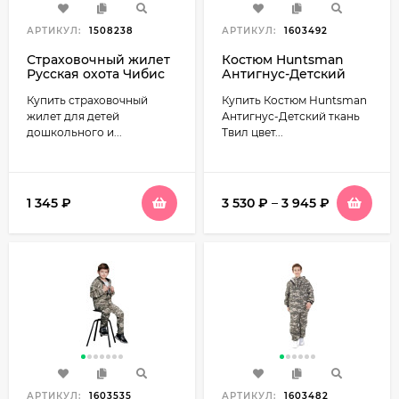
АРТИКУЛ:
1508238
АРТИКУЛ:
1603492
Страховочный жилет
Костюм Huntsman
Русская охота Чибис
Антигнус-Детский
КМФ детский (20-40
ткань Твил-Пич цвет
Купить страховочный
Купить Костюм Huntsman
кг)
бежевый
жилет для детей
Антигнус-Детский ткань
дошкольного и...
Твил цвет...
1 345
₽
3 530
₽
–
3 945
₽
АРТИКУЛ:
1603535
АРТИКУЛ:
1603482