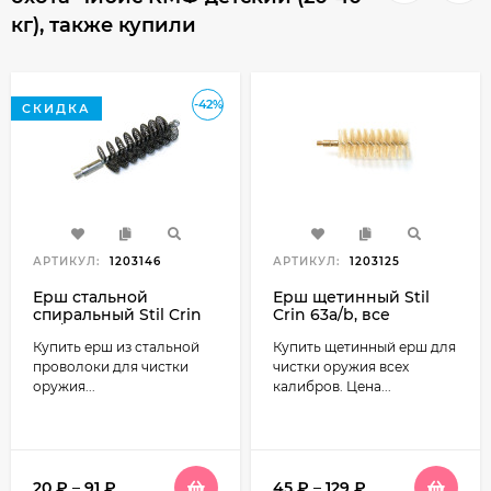
кг), также купили
-42%
СКИДКА
АРТИКУЛ:
1203146
АРТИКУЛ:
1203125
Ерш стальной
Ерш щетинный Stil
спиральный Stil Crin
Crin 63a/b, все
61a/b, все калибры
калибры
Купить ерш из стальной
Купить щетинный ерш для
проволоки для чистки
чистки оружия всех
оружия...
калибров. Цена...
20
₽
–
91
₽
45
₽
–
129
₽