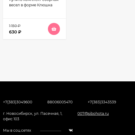
весел в форме Клюшка
1 150
₽
630
₽
+7(383)3049600
88006005470
+7(383)3343539
г. Новосибирск, ул. Пасечная, 1,
007@sibohota.ru
офис 103
Мы в соц.сетях