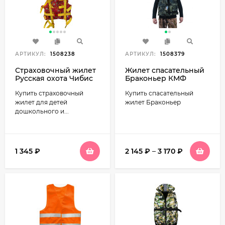
АРТИКУЛ:
1508238
АРТИКУЛ:
1508379
Страховочный жилет
Жилет спасательный
Русская охота Чибис
Браконьер КМФ
КМФ детский (20-40
Купить страховочный
Купить спасательный
кг)
жилет для детей
жилет Браконьер
дошкольного и...
1 345
₽
2 145
₽
–
3 170
₽