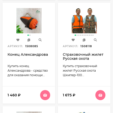
АРТИКУЛ:
1508085
АРТИКУЛ:
1508118
Конец Александрова
Страховочный жилет
Русская охота
Шкипер-100,
Купить конец
Купить страховочный
двухсторонний, р.54-
58
Александрова - средство
жилет Русская охота
для оказания помощи...
Шкипер-100...
1 460
₽
1 675
₽