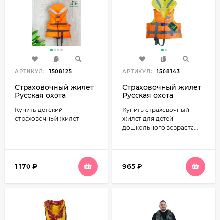
АРТИКУЛ:
1508125
АРТИКУЛ:
1508143
Страховочный жилет
Страховочный жилет
Русская охота
Русская охота
Капитан (детский, до
Малютка (детский, до
Купить детский
Купить cтраховочный
40 кг)
20 кг)
страховочный жилет
жилет для детей
дошкольного возраста...
1 170
₽
965
₽