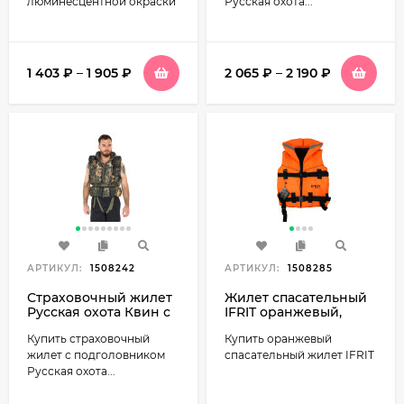
люминесцентной окраски
Русская охота...
1 403
₽
–
1 905
₽
2 065
₽
–
2 190
₽
АРТИКУЛ:
1508242
АРТИКУЛ:
1508285
Страховочный жилет
Жилет спасательный
Русская охота Квин с
IFRIT оранжевый,
подголовником,
люминесцентный
Купить страховочный
Купить оранжевый
камуфляж
жилет с подголовником
спасательный жилет IFRIT
Русская охота...