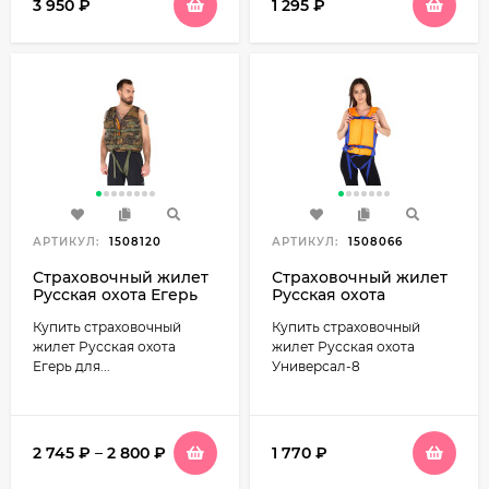
3 950
₽
1 295
₽
АРТИКУЛ:
1508120
АРТИКУЛ:
1508066
Страховочный жилет
Страховочный жилет
Русская охота Егерь
Русская охота
Универсал-8, р. 40-42,
Купить страховочный
Купить страховочный
КрОС
жилет Русская охота
жилет Русская охота
Егерь для...
Универсал-8
2 745
₽
–
2 800
₽
1 770
₽