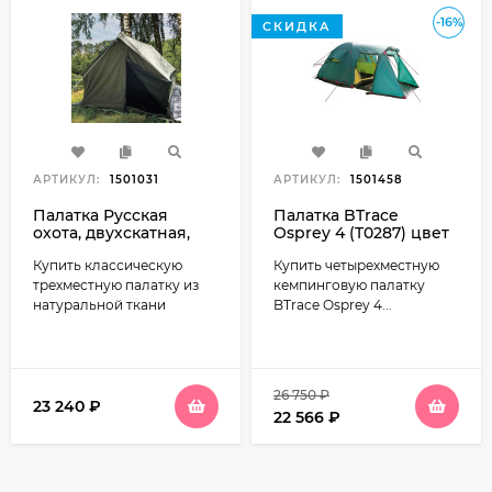
-16%
СКИДКА
АРТИКУЛ:
1501031
АРТИКУЛ:
1501458
Палатка Русская
Палатка BTrace
охота, двухскатная,
Osprey 4 (T0287) цвет
100% хлопок, с
зеленый
Купить классическую
Купить четырехместную
карманом для
дымохода, 3-местная
трехместную палатку из
кемпинговую палатку
натуральной ткани
BTrace Osprey 4...
26 750
₽
23 240
₽
22 566
₽