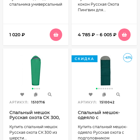
спальника универсальный
кокон Русская Охота
Пингвин для...
1 020
₽
4 785
₽
–
6 005
₽
-41%
СКИДКА
АРТИКУЛ:
1510716
АРТИКУЛ:
1510042
Спальный мешок
Спальный мешок-
Русская охота СК 300,
одеяло с
верблюд (до -23С,
подголовником
Купить спальный мешок
Купить спальный мешок-
флис)
Русская охота Высота
Русская охота СК 300 из
одеяло Русская охота с
шерсти...
подголовником