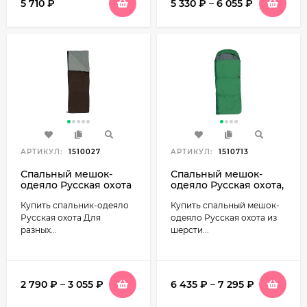
5 710
₽
5 330
₽
–
6 055
₽
АРТИКУЛ:
1510027
АРТИКУЛ:
1510713
Спальный мешок-
Спальный мешок-
одеяло Русская охота
одеяло Русская охота,
Каньон
верблюд, широкий с
Купить спальник-одеяло
Купить спальный мешок-
подголовником, флис
Русская охота Для
одеяло Русская охота из
разных...
шерсти...
2 790
₽
–
3 055
₽
6 435
₽
–
7 295
₽