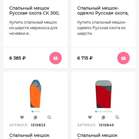
Спальный мешок
Спальный мешок-
Русская охота СК 300,
одеяло Русская охота,
меринос (до -20С,
меринос, широкий с
Купить спальный мешок
Купить спальный мешок-
флис)
подголовником,
фланель
из шерсти мериноса для
одеяло Русская охота из
ночёвки в...
шерсти...
6 385
₽
6 715
₽
АРТИКУЛ:
1510823
АРТИКУЛ:
1510840
Спальный мешок
Спальный мешок