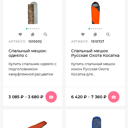
АРТИКУЛ:
1510032
АРТИКУЛ:
1510727
Спальный мешок-
Спальный мешок
одеяло с
Русская Охота Косатка
подголовником,
Купить спальник-одеяло с
Купить спальный мешок
Русская охота Высота,
камуфляж
подголовником
кокон Русская Охота
камуфляжной расцветки
Косатка для...
3 085
₽
–
3 680
₽
6 420
₽
–
7 360
₽