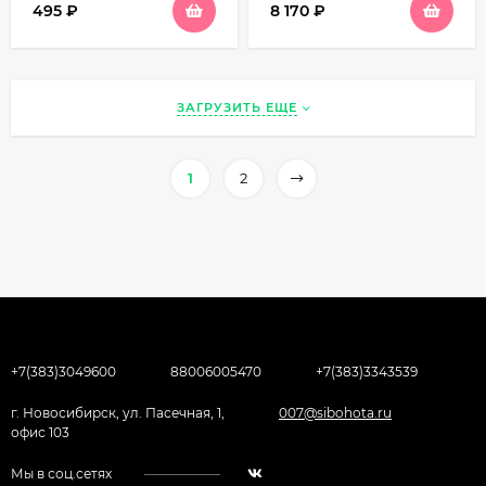
495
₽
8 170
₽
ЗАГРУЗИТЬ ЕЩЕ
1
2
+7(383)3049600
88006005470
+7(383)3343539
г. Новосибирск, ул. Пасечная, 1,
007@sibohota.ru
офис 103
Мы в соц.сетях