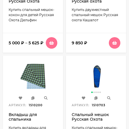
Русская Охота
Русская охота
Дельфин детский
Кашалот,
Купить спальный мешок-
Купить двухместный
двухместный (235х145,
-20С)
кокон для детей Русская
спальный мешок Русская
Охота Дельфин
охота Кашалот
5 000
₽
–
5 625
₽
9 850
₽
АРТИКУЛ:
1510200
АРТИКУЛ:
1510703
Вкладыш для
Спальный мешок
спальника
Русская Охота
универсальный 210*72
Пингвин
Купить вкладыш для
Купить спальный мешок-
см