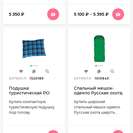
5 350
₽
5 100
₽
–
5 395
₽
АРТИКУЛ:
1520189
АРТИКУЛ:
1510843
Подушка
Спальный мешок-
туристическая РО
одеяло Русская охота,
45х35, фланель /
верблюд, широкий
Купить компактную
Купить широкий
холлофайбер
(100 см) с
подголовником,
туристическую подушку
спальный мешок одеяло
фланель
под голову
Русская охота шерсть...