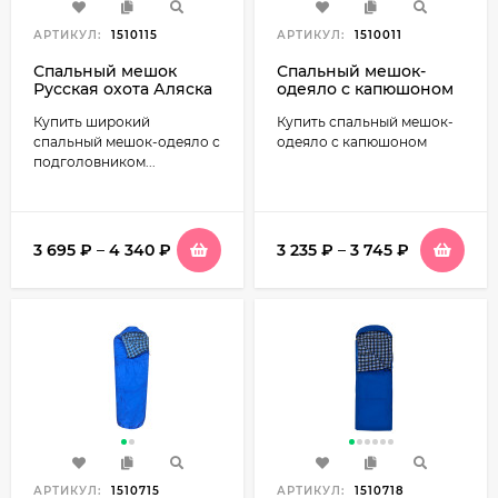
АРТИКУЛ:
1510115
АРТИКУЛ:
1510011
Спальный мешок
Спальный мешок-
Русская охота Аляска
одеяло с капюшоном
XL, с подголовником
Русская охота
Купить широкий
Купить спальный мешок-
Гребень
спальный мешок-одеяло с
одеяло с капюшоном
подголовником...
3 695
₽
–
4 340
₽
3 235
₽
–
3 745
₽
АРТИКУЛ:
1510715
АРТИКУЛ:
1510718