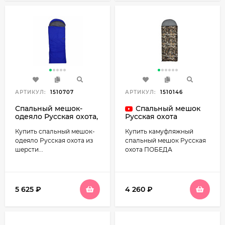
АРТИКУЛ:
1510707
АРТИКУЛ:
1510146
Спальный мешок-
Спальный мешок
одеяло Русская охота,
Русская охота
меринос, с
ПОБЕДА, камуфляж
Купить спальный мешок-
Купить камуфляжный
подголовником 300
(220х85, -23С)
(до -20°С), синий
одеяло Русская охота из
спальный мешок Русская
шерсти...
охота ПОБЕДА
5 625
₽
4 260
₽