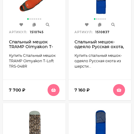
АРТИКУЛ:
1510745
АРТИКУЛ:
1510837
Спальный мешок
Спальный мешок-
TRAMP Oimyakon T-
одеяло Русская охота,
Loft TRS-048R
меринос 400,
Купить Спальный мешок
Купить спальный мешок-
широкий с
подголовником
TRAMP Oimyakon T-Loft
одеяло Русская охота из
(235х85), фланель
TRS-048R
шерсти...
7 700
₽
7 160
₽