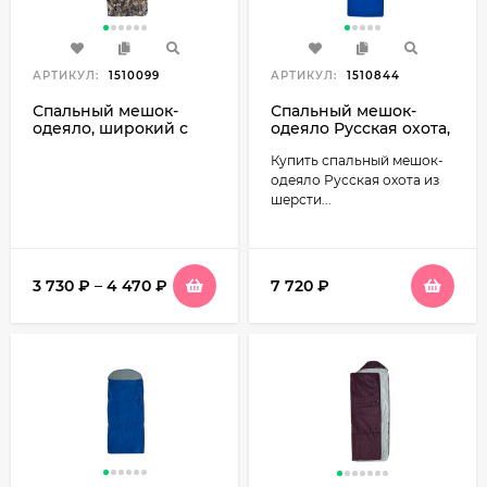
АРТИКУЛ:
1510099
АРТИКУЛ:
1510844
Спальный мешок-
Спальный мешок-
одеяло, широкий с
одеяло Русская охота,
подголовником,
меринос, широкий
Купить спальный мешок-
Русская охота Долина
(100 см) с
камуфляж
подголовником,
одеяло Русская охота из
фланель
шерсти...
3 730
₽
–
4 470
₽
7 720
₽