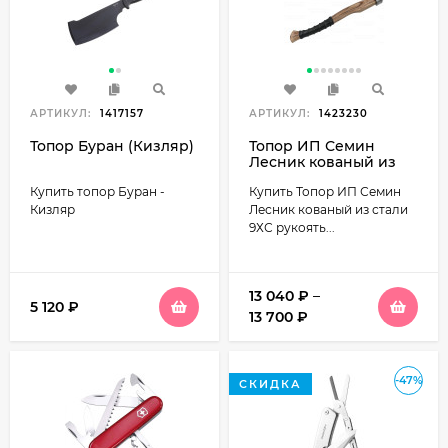
АРТИКУЛ:
1417157
АРТИКУЛ:
1423230
Топор Буран (Кизляр)
Топор ИП Семин
Лесник кованый из
стали 9ХС рукоять
Купить топор Буран -
Купить Топор ИП Семин
ценные породы
древесины
Кизляр
Лесник кованый из стали
9ХС рукоять...
13 040
₽
–
5 120
₽
13 700
₽
-47%
СКИДКА