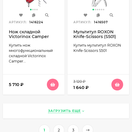
АРТИКУЛ:
1416224
АРТИКУЛ:
1416507
Нож складной
Мультитул ROXON
Victorinox Camper
Knife-Scissors (S501)
(1.3613) Red
Купить нож
Купить мультитул ROXON
многофункциональный
Knife-Scissors S501
складной Victorinox
Camper...
3 120
₽
5 710
₽
1 640
₽
ЗАГРУЗИТЬ ЕЩЕ
1
2
3