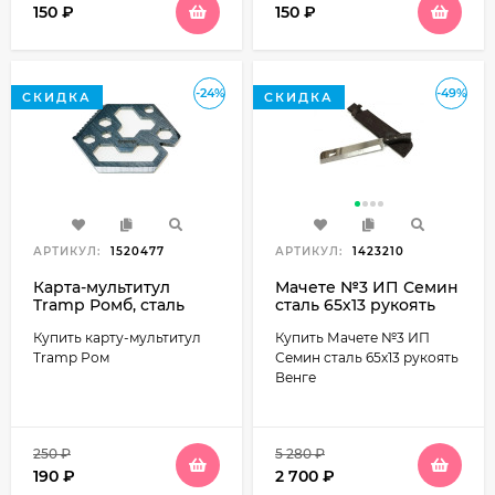
150
₽
150
₽
-24%
-49%
СКИДКА
СКИДКА
АРТИКУЛ:
1520477
АРТИКУЛ:
1423210
Карта-мультитул
Мачете №3 ИП Семин
Tramp Ромб, сталь
сталь 65х13 рукоять
(TRA-226)
Венге
Купить карту-мультитул
Купить Мачете №3 ИП
Tramp Ром
Семин сталь 65х13 рукоять
Венге
250
₽
5 280
₽
190
₽
2 700
₽