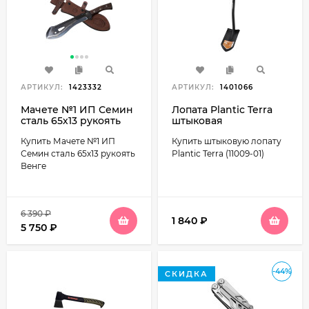
АРТИКУЛ:
1423332
АРТИКУЛ:
1401066
Мачете №1 ИП Семин
Лопата Plantic Terra
сталь 65х13 рукоять
штыковая
Венге
укороченная (11009-01)
Купить Мачете №1 ИП
Купить штыковую лопату
Семин сталь 65х13 рукоять
Plantic Terra (11009-01)
Венге
6 390
₽
1 840
₽
5 750
₽
-44%
СКИДКА