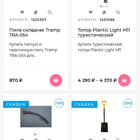
АРТИКУЛ:
1520307
АРТИКУЛ:
1401069
Пила складная Tramp
Топор Plantic Light M11
TRA-054
туристический
Купить легкую и
Купить туристический
практичную пилу Tramp
топор Plantic Light M11
TRA-054 для...
870
₽
4 290
₽
–
4 370
₽
-10%
-29%
СКИДКА
СКИДКА