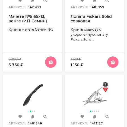
АРТИКУЛ:
1423221
АРТИКУЛ:
1401059
Мачете №5 65х13,
Лопата Fiskars Solid
венге (ИП Семин)
совковая
укороченная
Купить мачете Семин №5
Купить совковую
(132622/1026649)
укороченную лопату
Fiskars Solid...
6 390
₽
1 610
₽
5 750
₽
1 150
₽
АРТИКУЛ:
1401546
АРТИКУЛ:
1413127