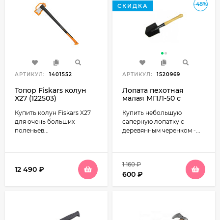
-48%
СКИДКА
АРТИКУЛ:
1401552
АРТИКУЛ:
1520969
Топор Fiskars колун
Лопата пехотная
X27 (122503)
малая МПЛ-50 с
чехлом
Купить колун Fiskars X27
Купить небольшую
для очень больших
саперную лопатку с
поленьев...
деревянным черенком -...
1 160
₽
12 490
₽
600
₽