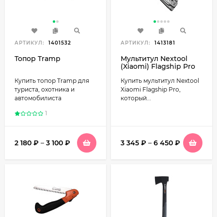
АРТИКУЛ:
1401532
АРТИКУЛ:
1413181
Топор Tramp
Мультитул Nextool
(Xiaomi) Flagship Pro
Купить топор Tramp для
Купить мультитул Nextool
туриста, охотника и
Xiaomi Flagship Pro,
автомобилиста
который...
1
2 180
₽
–
3 100
₽
3 345
₽
–
6 450
₽