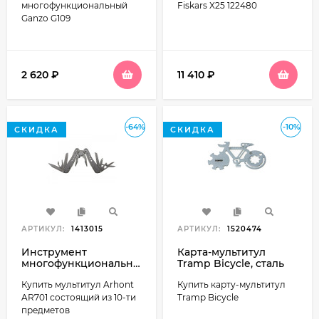
многофункциональный
Fiskars X25 122480
Ganzo G109
2 620
₽
11 410
₽
-64%
-10%
СКИДКА
СКИДКА
АРТИКУЛ:
1413015
АРТИКУЛ:
1520474
Инструмент
Карта-мультитул
многофункциональный
Tramp Bicycle, сталь
Arhont AR701, сталь
(TRA-230)
Купить мультитул Arhont
Купить карту-мультитул
Cr7
AR701 состоящий из 10-ти
Tramp Bicycle
предметов