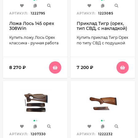
АРТИКУЛ:
1222795
АРТИКУЛ:
1223085
Ложа Лось 145 орех
Приклад Тигр (орех,
308Win
тип СВД, с накладкой)
(1312-3)
Купить ложу Лось Орех
Купить приклад Тигр Орех
классика - ручная работа
по типу СВД с подушкой
8 270
₽
7 200
₽
АРТИКУЛ:
1207330
АРТИКУЛ:
1222232