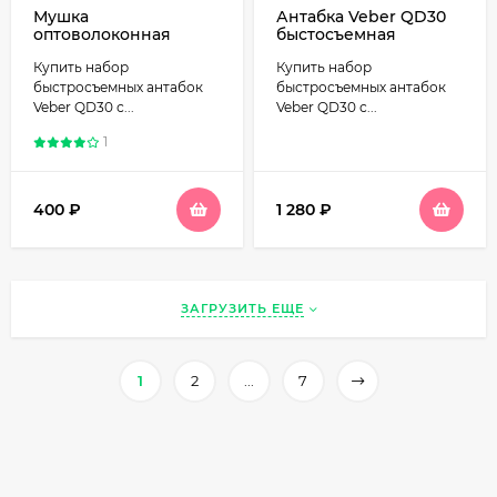
Мушка
Антабка Veber QD30
оптоволоконная
быстосъемная
d=3мм, резьба 3,0 мм.
универсальная,
Купить набор
Купить набор
(Италия)
комплект, 3.4см
быстросъемных антабок
быстросъемных антабок
Veber QD30 с...
Veber QD30 с...
1
400
₽
1 280
₽
ЗАГРУЗИТЬ ЕЩЕ
1
2
...
7