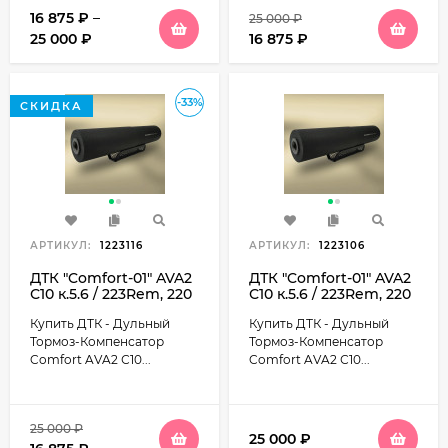
16 875
₽
–
25 000
₽
25 000
₽
16 875
₽
-33%
СКИДКА
АРТИКУЛ:
1223116
АРТИКУЛ:
1223106
ДТК "Comfort-01" AVA2
ДТК "Comfort-01" AVA2
С10 к.5.6 / 223Rem, 220
С10 к.5.6 / 223Rem, 220
мм., 10 камер, диаметр
мм., 10 камер, байонет,
Купить ДТК - Дульный
Купить ДТК - Дульный
46мм, 450гр. (Сайга
диаметр 46мм., 450гр.
223/5.45 Барс4-1)
(TR3 / АК12)
Тормоз-Компенсатор
Тормоз-Компенсатор
Comfort AVA2 С10...
Comfort AVA2 С10...
25 000
₽
25 000
₽