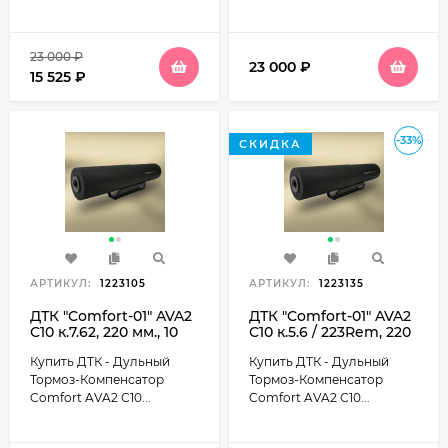
23 000
₽
23 000
₽
15 525
₽
-33%
СКИДКА
АРТИКУЛ:
1223105
АРТИКУЛ:
1223135
ДТК "Comfort-01" AVA2
ДТК "Comfort-01" AVA2
С10 к.7.62, 220 мм., 10
С10 к.5.6 / 223Rem, 220
камер, M24*1,5R,
мм., 10 камер, М14*1L,
Купить ДТК - Дульный
Купить ДТК - Дульный
диаметр 46мм., 450гр.
диаметр 46мм, 450гр.
(Вепрь 223)
Тормоз-Компенсатор
Тормоз-Компенсатор
Comfort AVA2 С10...
Comfort AVA2 С10...