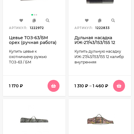
АРТИКУЛ:
1222972
АРТИКУЛ:
1222833
Цевье ТОЗ-63/БМ
Дульная насадка
орех (ручная работа)
ИЖ-27/43/153/155 12
калибр внутренняя
Купить цевье к
Купить дульную насадку
охотничьему ружью
ИЖ-27/43/153/155 12 калибр
ТОЗ-63 / БМ
внутренняя
1 170
₽
1 310
₽
–
1 460
₽