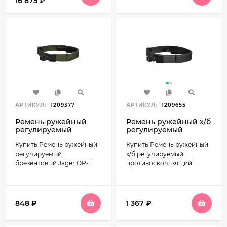
16 875
₽
АРТИКУЛ:
1209377
АРТИКУЛ:
1209655
Ремень ружейный
Ремень ружейный х/б
регулируемый
регулируемый
брезентовый Jager
противоскользящий
Купить Ремень ружейный
Купить Ремень ружейный
ОР-11
45мм ОР-3Н
регулируемый
х/б регулируемый
брезентовый Jager ОР-11
противоскользящий...
848
₽
1 367
₽