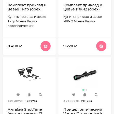
Комплект приклад и
Комплект приклад и
цевье Тигр (орех,
цевье ИЖ-12 (орех)
Монте-Карло,
Монте Карло (1108)
Купить приклад и цевье
Купить приклад и цевье
ортопедический)
(1661)
Тигр Монте Карло
ИЖ-12 Монте Карло
ортопедический
8 490
₽
9 220
₽
АРТИКУЛ:
1207713
АРТИКУЛ:
1911753
Антабка ShotTime
Прицел оптический
быстросъемная (2
Vortex Diamondback