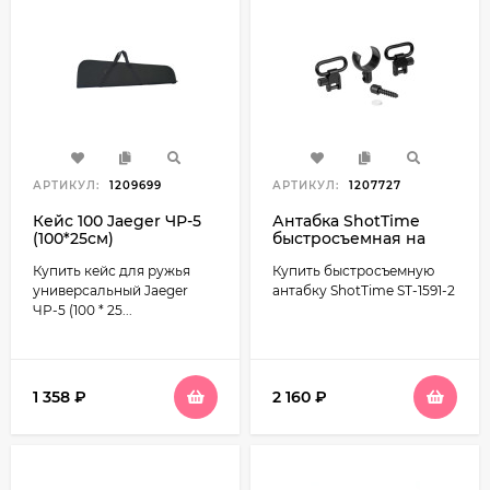
АРТИКУЛ:
1209699
АРТИКУЛ:
1207727
Кейс 100 Jaeger ЧР-5
Антабка ShotTime
(100*25см)
быстросъемная на
ствол 21.6-22.8 мм под
Купить кейс для ружья
Купить быстросъемную
ремень 2,5 см. (ST-1591-
2)
универсальный Jaeger
антабку ShotTime ST-1591-2
ЧР-5 (100 * 25...
1 358
₽
2 160
₽