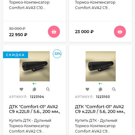
(Вепрь 223)
Тормоз-Компенсатор
Тормоз-Компенсатор
Comfort AVA3 С10...
Comfort AVA2 С9...
30 000
₽
23 000
₽
22 950
₽
-33%
СКИДКА
АРТИКУЛ:
1223104
АРТИКУЛ:
1223103
ДТК "Comfort-01" AVA2
ДТК "Comfort-01" AVA2
С9 к.22LR / 5.6., 200 мм.,
С9 к.22LR / 5.6, 200 мм.,
9 камер, M24*1,5R,
9 камер, 1/2"-20 UNF,
Купить ДТК - Дульный
Купить ДТК - Дульный
диаметр 43мм., 330гр.
диаметр 43мм., 330гр.
(Сайга 223)
(CZ)
Тормоз-Компенсатор
Тормоз-Компенсатор
Comfort AVA2 С9...
Comfort AVA2 С9...