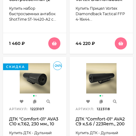
шурупа, винт, гайка)
Tactical 4-16x44 FFP
Купить набор
Купить Прицел Vortex
2.5 см тип 2 (ST-14420-
(EBR-2C MRAD)
A2)
быстросъемных антабок
Diamondback Tactical FFP
ShotTime ST-14420-A2 с...
4-16x44...
1 460
₽
44 220
₽
-24%
СКИДКА
АРТИКУЛ:
1223107
АРТИКУЛ:
1223118
ДТК "Comfort-01" AVA3
ДТК "Comfort-01" AVA2
С10 к.7.62, 230 мм., 10
С9 к.5.6 / 223Rem., 200
камер, цанга, диаметр
мм., 9 камер, М14*1L,
Купить ДТК - Дульный
Купить ДТК - Дульный
51мм., 510гр. (Тигр)
диаметр 43мм., 330гр.