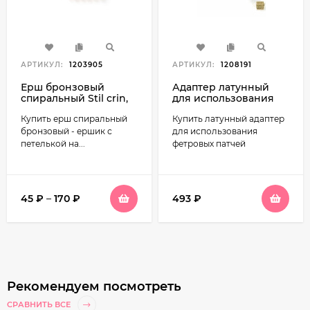
АРТИКУЛ:
1203905
АРТИКУЛ:
1208191
Ерш бронзовый
Адаптер латунный
спиральный Stil crin,
для использования
все калибры
фетровых патчей
Купить ерш спиральный
Купить латунный адаптер
(95V)
бронзовый - ершик с
для использования
петелькой на...
фетровых патчей
45
₽
–
170
₽
493
₽
Рекомендуем посмотреть
СРАВНИТЬ ВСЕ