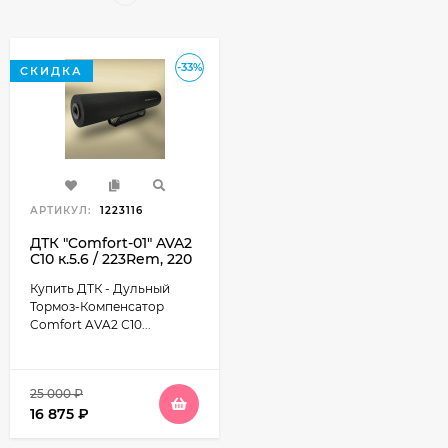
-33%
СКИДКА
АРТИКУЛ:
1223116
ДТК "Comfort-01" AVA2
С10 к.5.6 / 223Rem, 220
мм., 10 камер, диаметр
Купить ДТК - Дульный
46мм, 450гр. (Сайга
223/5.45 Барс4-1)
Тормоз-Компенсатор
Comfort AVA2 С10...
25 000
₽
16 875
₽