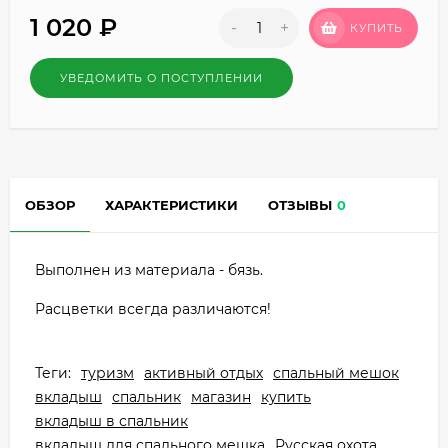
1 020
₽
-
+
КУПИТЬ
УВЕДОМИТЬ О ПОСТУПЛЕНИИ
ОБЗОР
ХАРАКТЕРИСТИКИ
ОТЗЫВЫ
0
Выполнен из материала - бязь.
Расцветки всегда различаются!
Теги:
туризм
активный отдых
спальный мешок
вкладыш
спальник
магазин
купить
вкладыш в спальник
вкладыш для спального мешка
Русская охота