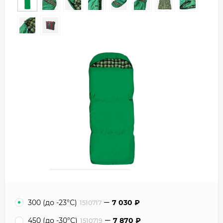
300 (до -23°С)
7 030
₽
1510717
450 (до -30°С)
7 870
₽
1510719