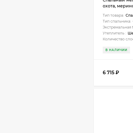
Спальный ме
охота, мерин
подголовник
Тип товара:
Спа
Тип спальника:
Экстремальная t
Утеплитель :
Ше
Количество сло
В НАЛИЧИИ
6 715
₽