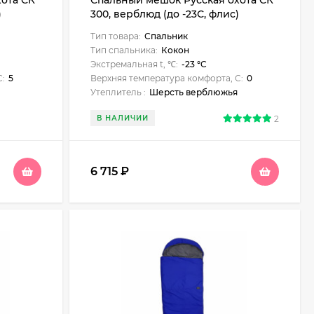
ота СК
Спальный мешок Русская охота СК
)
300, верблюд (до -23С, флис)
Тип товара:
Спальник
Тип спальника:
Кокон
Экстремальная t, ℃:
-23 °C
С:
5
Верхняя температура комфорта, С:
0
Утеплитель :
Шерсть верблюжья
В НАЛИЧИИ
2
6 715
₽