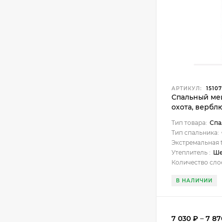
АРТИКУЛ:
15107
Спальный ме
охота, вербл
подголовник
Тип товара:
Спа
Тип спальника:
Экстремальная t
Утеплитель :
Ше
Количество сло
В НАЛИЧИИ
7 030
₽
–
7 8