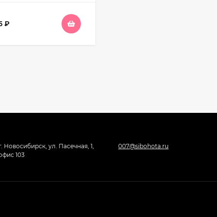
95
₽
г. Новосибирск, ул. Пасечная, 1,
007@sibohota.ru
офис 103