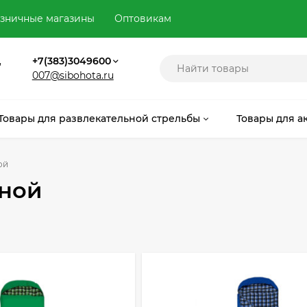
зничные магазины
Оптовикам
,
+7(383)3049600
007@sibohota.ru
Товары для развлекательной стрельбы
Товары для а
ой
ной