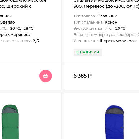
шок-одеяло Русская
Спальный мешок Русская ох
ос, широкий с
300, меринос (до -20С, флис
ом, фланель
льник
Тип товара:
Спальник
Одеяло
Тип спальника:
Кокон
, ℃:
-20 °C, -28 °C
Экстремальная t, ℃:
-20 °C
рсть мериноса
Верхняя температура комфорта, 
ев наполнителя:
2, 3
Утеплитель :
Шерсть мериноса
В НАЛИЧИИ
6 385
₽