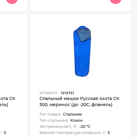
АРТИКУЛ:
1510721
ота СК
Спальный мешок Русская охота СК
ель)
300, меринос (до -20С, фланель)
Тип товара:
Спальник
Тип спальника:
Кокон
Экстремальная t, ℃:
-20 °C
С:
0
Верхняя температура комфорта, С:
5