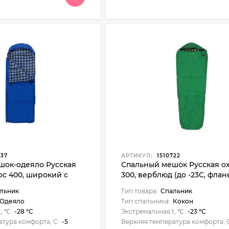
837
АРТИКУЛ:
1510722
шок-одеяло Русская
Спальный мешок Русская ох
ос 400, широкий с
300, верблюд (до -23С, флан
м (235х85), фланель
льник
Тип товара:
Спальник
Одеяло
Тип спальника:
Кокон
, ℃:
-28 °C
Экстремальная t, ℃:
-23 °C
атура комфорта, С:
-5
Верхняя температура комфорта, 