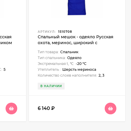
АРТИКУЛ:
1510708
сская
Спальный мешок - одеяло Русская
вником
охота, меринос, широкий с
подголовником, флис
Тип товара:
Спальник
Тип спальника:
Одеяло
Экстремальная t, ℃:
-20 °C
С:
5
Утеплитель :
Шерсть мериноса
Количество слоев наполнителя:
2, 3
В НАЛИЧИИ
6 140
₽