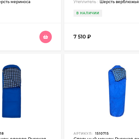
рсть мериноса
Утеплитель :
Шерсть верблюжья
В НАЛИЧИИ
7 510
₽
18
АРТИКУЛ:
1510715