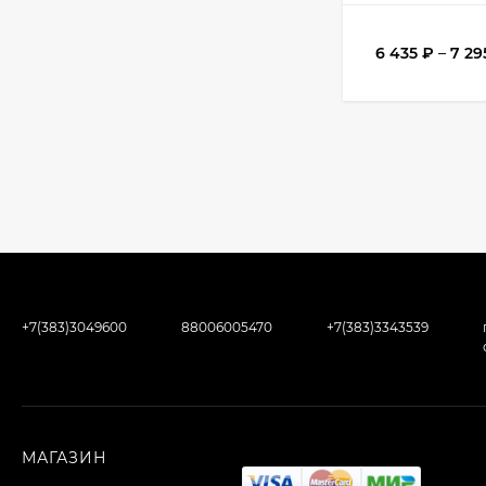
6 435
₽
–
7 2
+7(383)3049600
88006005470
+7(383)3343539
МАГАЗИН