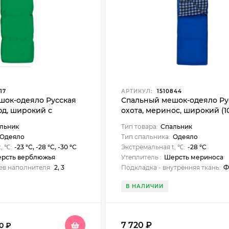
17
АРТИКУЛ:
1510844
шок-одеяло Русская
Спальный мешок-одеяло Ру
юд, широкий с
охота, меринос, широкий (10
ом, фланель
подголовником, фланель
льник
Тип товара:
Спальник
Одеяло
Тип спальника:
Одеяло
, ℃:
-23 °C, -28 °C, -30 °C
Экстремальная t, ℃:
-28 °C
рсть верблюжья
Утеплитель :
Шерсть мериноса
ев наполнителя:
2, 3
Подкладка - внутренняя ткань:
Ф
В НАЛИЧИИ
7 720
₽
70
₽