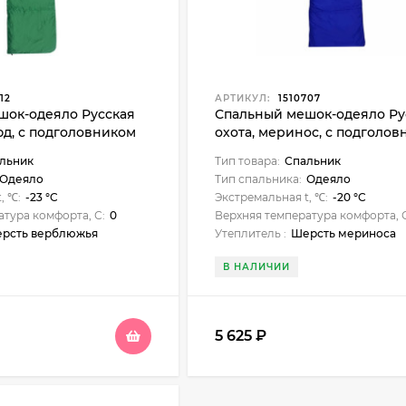
12
АРТИКУЛ:
1510707
шок-одеяло Русская
Спальный мешок-одеяло Ру
юд, с подголовником
охота, меринос, с подголо
300 (до -20°С), синий
льник
Тип товара:
Спальник
Одеяло
Тип спальника:
Одеяло
, ℃:
-23 °C
Экстремальная t, ℃:
-20 °C
атура комфорта, С:
0
Верхняя температура комфорта, 
рсть верблюжья
Утеплитель :
Шерсть мериноса
В НАЛИЧИИ
5 625
₽