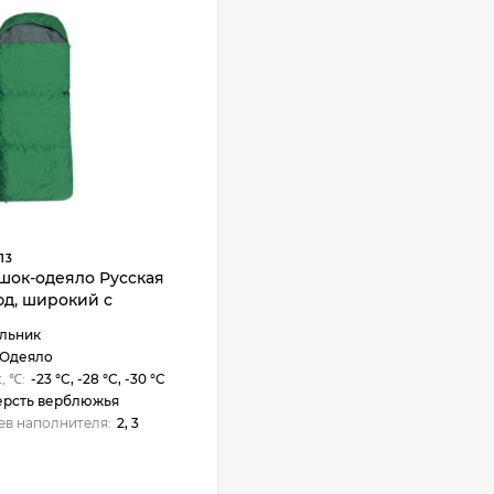
13
шок-одеяло Русская
юд, широкий с
ом, флис
льник
Одеяло
, ℃:
-23 °C, -28 °C, -30 °C
рсть верблюжья
ев наполнителя:
2, 3