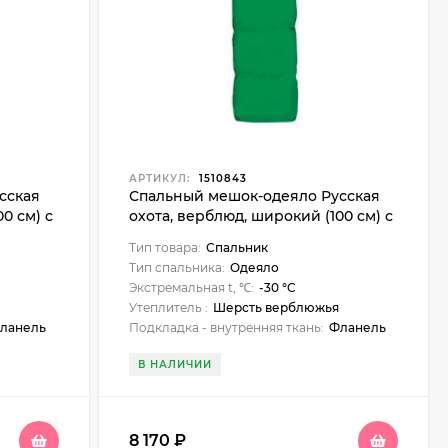
АРТИКУЛ:
1510843
сская
Спальный мешок-одеяло Русская
0 см) с
охота, верблюд, широкий (100 см) с
подголовником, фланель
Тип товара:
Спальник
Тип спальника:
Одеяло
Экстремальная t, ℃:
-30 °C
Утеплитель :
Шерсть верблюжья
ланель
Подкладка - внутренняя ткань:
Фланель
В НАЛИЧИИ
8 170
₽