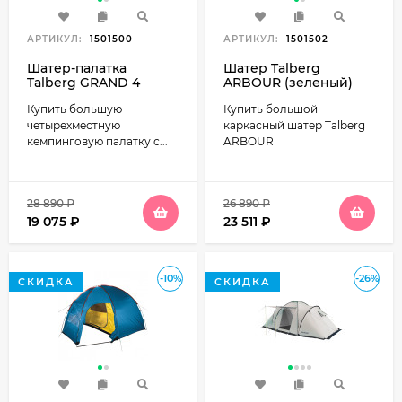
АРТИКУЛ:
1501500
АРТИКУЛ:
1501502
Шатер-палатка
Шатер Talberg
Talberg GRAND 4
ARBOUR (зеленый)
(зеленый)
Купить большую
Купить большой
четырехместную
каркасный шатер Talberg
кемпинговую палатку с...
ARBOUR
28 890
₽
26 890
₽
19 075
₽
23 511
₽
-10%
-26%
СКИДКА
СКИДКА