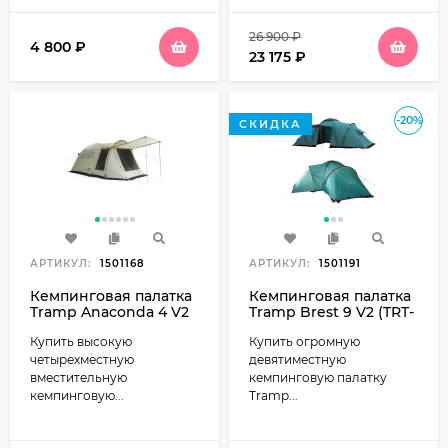
26 900
₽
4 800
₽
23 175
₽
-20%
СКИДКА
АРТИКУЛ:
1501168
АРТИКУЛ:
1501191
Кемпинговая палатка
Кемпинговая палатка
Tramp Anaconda 4 V2
Tramp Brest 9 V2 (TRT-
(TRT-78) песочный
84)
Купить высокую
Купить огромную
четырехместную
девятиместную
вместительную
кемпинговую палатку
кемпинговую...
Tramp...