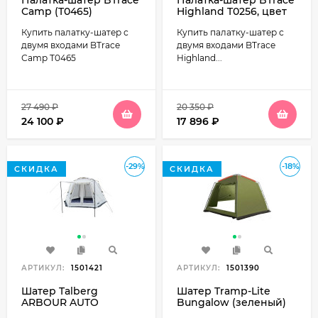
Палатка-шатер BTrace
Палатка-шатер BTrace
Сamp (T0465)
Highland T0256, цвет
зеленый
серый
Купить палатку-шатер с
Купить палатку-шатер с
двумя входами BTrace
двумя входами BTrace
Сamp T0465
Highland...
27 490
₽
20 350
₽
24 100
₽
17 896
₽
-29%
-18%
СКИДКА
СКИДКА
АРТИКУЛ:
1501421
АРТИКУЛ:
1501390
Шатер Talberg
Шатер Tramp-Lite
ARBOUR AUTO
Bungalow (зеленый)
SAHARA (серый) TLT-