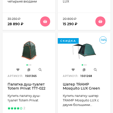
четырьмя входами
LUX
35 250
₽
20 800
₽
28 890
₽
15 290
₽
-14%
СКИДКА
АРТИКУЛ:
1501365
АРТИКУЛ:
1501268
Палатка душ-туалет
Шатер TRAMP
Totem Privat TTT-022
Mosquito LUX Green
(V2)
(Shelter)
Купить палатку душ-
Купить палатку-шатер
туалет Totem Privat
TRAMP Mosquito LUX с
двумя большими...
2