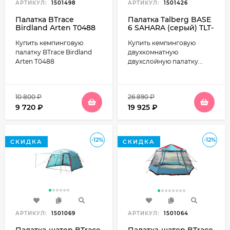
АРТИКУЛ:
1501498
АРТИКУЛ:
1501426
Палатка BTrace
Палатка Talberg BASE
Birdland Arten T0488
6 SAHARA (серый) TLT-
цвет синий
026S
Купить кемпинговую
Купить кемпинговую
палатку BTrace Birdland
двухкомнатную
Arten T0488
двухслойную палатку...
10 800
₽
26 890
₽
9 720
₽
19 925
₽
-12%
-12%
СКИДКА
СКИДКА
АРТИКУЛ:
1501069
АРТИКУЛ:
1501064