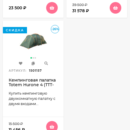
39 500
₽
23 500
₽
31 578
₽
-26%
СКИДКА
АРТИКУЛ:
1501157
Кемпинговая палатка
Totem Hurone 4 (TTT-
025)
Купить кемпинговую
двухкомнатную палатку с
двумя входами...
15 500
₽
11 456
₽