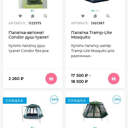
АРТИКУЛ:
1123375
АРТИКУЛ:
1501387
Палатка-автомат
Палатка Tramp-Lite
Condor душ-туалет
Mosquito
1.5х1.5х2.0 зелёная (без
Купить палатку душ-
Купить палатку шатер
дна)
туалет Condor без дна
Tramp Lite Mosquito для
различных...
17 500
₽
–
2 260
₽
18 500
₽
-34%
-13%
СКИДКА
СКИДКА