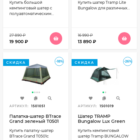
Купить большой
Купить шатер Tramp Lite
059S
кемпинговый шатер с
Bungalow для различных...
полуавтоматическим...
27 890
₽
16 990
₽
19 900
₽
13 890
₽
-18%
-26%
СКИДКА
СКИДКА
АРТИКУЛ:
1501051
АРТИКУЛ:
1501019
Палатка-шатер BTrace
Шатер TRAMP
Grand зеленый T0501
Bungalow Lux Green
Купить палатку-шатер
Купить кемпинговый
BTrace Grand T0501с
шатёр Tramp BUNGALOW