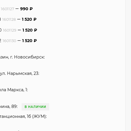
990
₽
1601127
8
1 520
₽
1601128
0
1 520
₽
1601129
2
1 520
₽
1601130
зин, г. Новосибирск:
ул. Нарымская, 23:
рла Маркса, 1:
нина, 89:
В НАЛИЧИИ
танционная, 1б (ЖУМ):