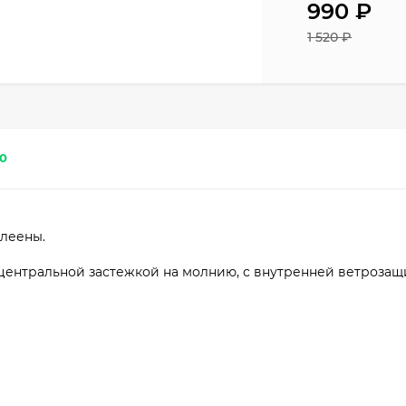
990
₽
1 520
₽
0
леены.
 центральной застежкой на молнию, с внутренней ветроза