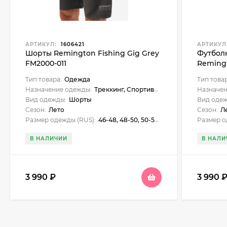
АРТИКУЛ:
1606421
АРТИКУЛ
Шорты Remington Fishing Gig Grey
Футбол
FM2000-011
Remingt
Mosquit
Тип товара:
Одежда
Тип това
111
Назначение одежды:
Треккинг, Спортивный, Для рыбалки
Назначен
Вид одежды:
Шорты
Вид оде
Сезон:
Лето
Сезон:
Л
Размер одежды (RUS):
46-48, 48-50, 50-52, 52-54, 54-56
Размер о
В НАЛИЧИИ
В НАЛИ
3 990
₽
3 990