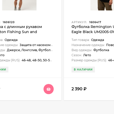
:
1606120
АРТИКУЛ:
1606417
ка с длинным рукавом
Футболка Remington U
on Fishing Sun and
Eagle Black UM2005-01
o Protection Style 5 FM2001-
ра:
Одежда
Тип товара:
Одежда
ие одежды:
Защита от насекомых, Защита от солнца, Для рыбалки
Назначение одежды:
Повседнев
жды:
Джерси, Лонгслив, Футболка с длинным рукавом
Вид одежды:
Футболка
ето
Сезон:
Лето
дежды (RUS):
46-48, 48-50, 50-52, 52-54, 54-56
Размер одежды (RUS):
46-48,
ЧИИ
В НАЛИЧИИ
₽
2 390
₽