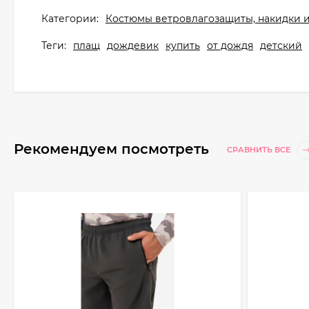
Категории:
Костюмы ветровлагозащиты, накидки 
Теги:
плащ
дождевик
купить
от дождя
детский
Рекомендуем посмотреть
СРАВНИТЬ ВСЕ