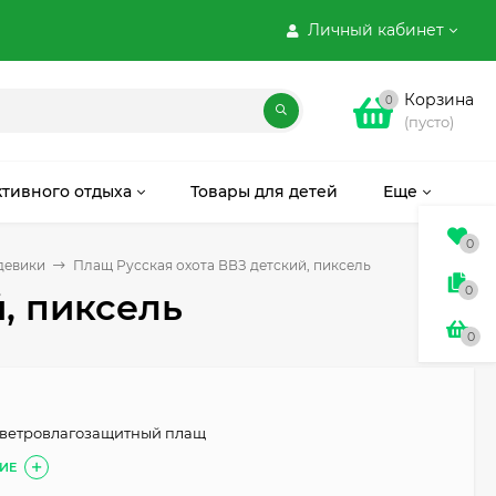
Личный кабинет
Корзина
0
(пусто)
ктивного отдыха
Товары для детей
Еще
0
девики
Плащ Русская охота ВВЗ детский, пиксель
0
, пиксель
0
 ветровлагозащитный плащ
ИЕ