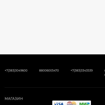
+7(383)3049600
88006005470
+7(383)3343539
МАГАЗИН