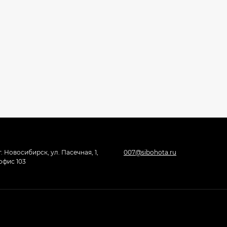
г. Новосибирск, ул. Пасечная, 1,
007@sibohota.ru
офис 103