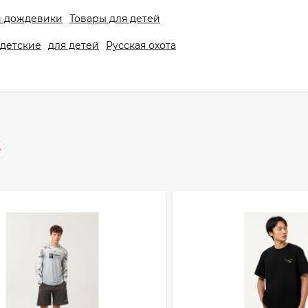
и дождевики
Товары для детей
детские
для детей
Русская охота