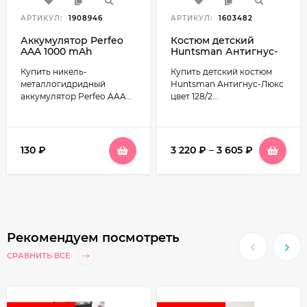
АРТИКУЛ:
1908946
АРТИКУЛ:
1603482
Аккумулятор Perfeo
Костюм детский
AAA 1000 mAh
Huntsman Антигнус-
Люкс ткань Смесовая
Купить никель-
Купить детский костюм
(Сорочка) цвет 128/2
(светлый пиксель)
металлогидридный
Huntsman Антигнус-Люкс
аккумулятор Perfeo AAA...
цвет 128/2...
130
₽
3 220
₽
–
3 605
₽
Рекомендуем посмотреть
СРАВНИТЬ ВСЕ