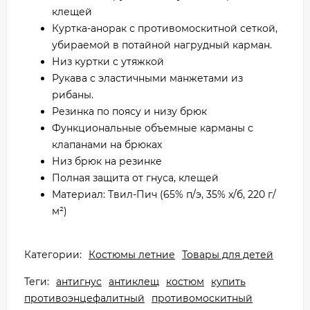
клещей
Куртка-анорак с противомоскитной сеткой,
убираемой в потайной нагрудный карман.
Низ куртки с утяжкой
Рукава с эластичными манжетами из
рибаны.
Резинка по поясу и низу брюк
Функциональные объемные карманы с
клапанами на брюках
Низ брюк на резинке
Полная защита от гнуса, клещей
Материал: Твил-Пич (65% п/э, 35% х/б, 220 г/
м²)
Категории:
Костюмы летние
Товары для детей
Теги:
антигнус
антиклещ
костюм
купить
противоэнцефалитный
противомоскитный