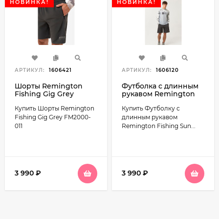
НОВИНКА!
НОВИНКА!
АРТИКУЛ:
1606421
АРТИКУЛ:
1606120
Шорты Remington
Футболка с длинным
Fishing Gig Grey
рукавом Remington
FM2000-011
Fishing Sun and
Купить Шорты Remington
Купить Футболку с
Mosquito Protection
Style 5 FM2001-111
Fishing Gig Grey FM2000-
длинным рукавом
011
Remington Fishing Sun...
3 990
₽
3 990
₽