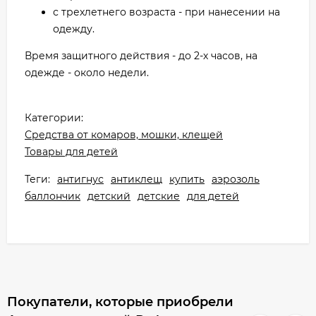
с трехлетнего возраста - при нанесении на
одежду.
Время защитного действия - до 2-х часов, на
одежде - около недели.
Категории:
Средства от комаров, мошки, клещей
Товары для детей
Теги:
антигнус
антиклещ
купить
аэрозоль
баллончик
детский
детские
для детей
Покупатели, которые приобрели