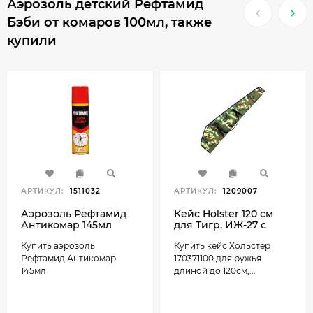
Аэрозоль детский Рефтамид
Бэби от комаров 100мл, также
купили
АРТИКУЛ:
1511032
АРТИКУЛ:
1209007
Аэрозоль Рефтамид
Кейс Holster 120 см
Антикомар 145мл
для Тигр, ИЖ-27 с
оптикой (170371100)
Купить аэрозоль
Купить кейс Хольстер
Рефтамид Антикомар
170371100 для ружья
145мл
длиной до 120см,...