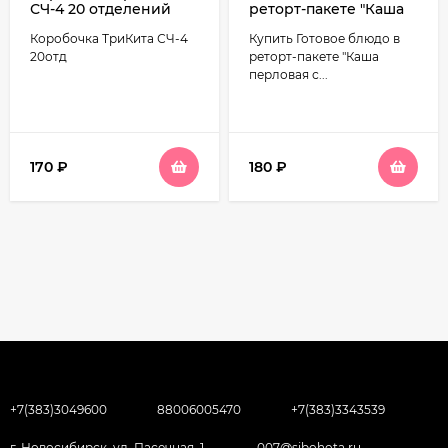
СЧ-4 20 отделений
реторт-пакете "Каша
170*95мм
перловая с
Коробочка ТриКита СЧ-4
Купить Готовое блюдо в
говядиной" 250г
20отд
реторт-пакете "Каша
перловая с...
170
₽
180
₽
+7(383)3049600
88006005470
+7(383)3343539
г. Новосибирск, ул. Пасечная, 1,
007@sibohota.ru