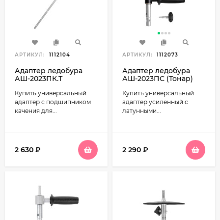
АРТИКУЛ:
1112104
АРТИКУЛ:
1112073
Адаптер ледобура
Адаптер ледобура
АШ-2023ПК.Т
АШ-2023ПС (Тонар)
телескопический с
усиленный с
Купить универсальный
Купить универсальный
подшипником
латунными втулками
качения (Тонар)
адаптер с подшипником
адаптер усиленный с
качения для...
латунными...
2 630
₽
2 290
₽