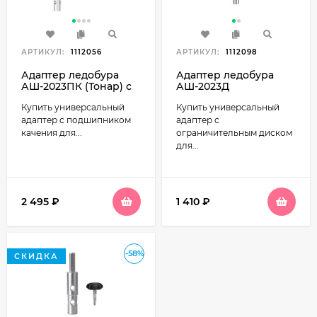
АРТИКУЛ:
1112056
АРТИКУЛ:
1112098
Адаптер ледобура
Адаптер ледобура
АШ-2023ПК (Тонар) с
АШ-2023Д
подшипником
универсальный с
Купить универсальный
Купить универсальный
качения
ограничительным
диском (Тонар)
адаптер с подшипником
адаптер с
качения для...
ограничительным диском
для...
2 495
₽
1 410
₽
-58%
СКИДКА