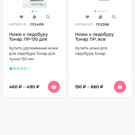
АРТИКУЛ:
1112409
АРТИКУЛ:
1112366
Ножи к ледобуру
Ножи к ледобуру
Тонар ЛР-130 для
Тонар ЛР, все
лунки 150 мм,
диаметры, левое
Купить удлиненные ножи
Купить ножи для
удлиненные
вращение
для ледобура Тонар для
ледобура Тонар
лунки 150 мм
1
460
₽
–
490
₽
150
₽
–
660
₽