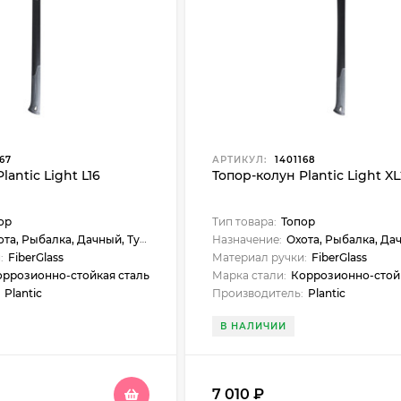
67
АРТИКУЛ:
1401168
lantic Light L16
Топор-колун Plantic Light X
ор
Тип товара:
Топор
, Рыбалка, Дачный, Туристический, Экспедиционный
Назначение:
Охота, Рыбалка, Дачный, Экс
:
FiberGlass
Материал ручки:
FiberGlass
оррозионно-стойкая сталь
Марка стали:
Коррозионно-стой
Plantic
Производитель:
Plantic
В НАЛИЧИИ
7 010
₽