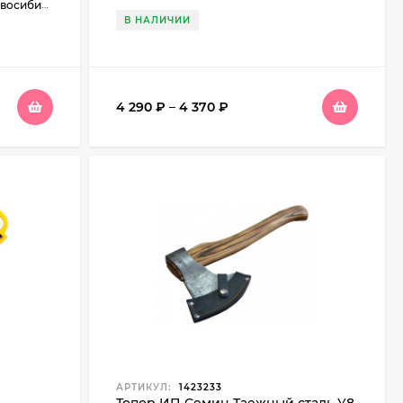
ма, ул. Подгорная, 37
В НАЛИЧИИ
4 290
₽
–
4 370
₽
АРТИКУЛ:
1423233