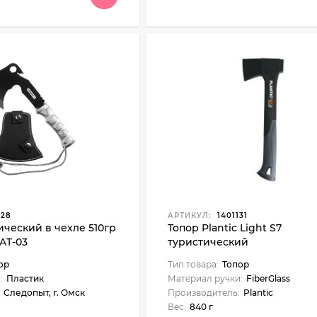
328
АРТИКУЛ:
1401131
ический в чехле 510гр
Топор Plantic Light S7
AT-03
туристический
ор
Тип товара:
Топор
:
Пластик
Материал ручки:
FiberGlass
Следопыт, г. Омск
Производитель:
Plantic
Вес:
840 г