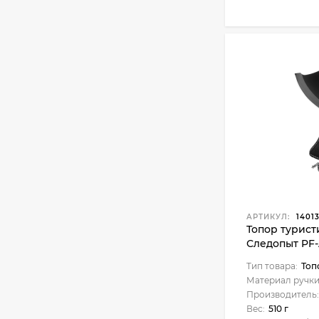
АРТИКУЛ:
1401
Топор турист
Следопыт PF-
Тип товара:
Топ
Материал ручки
Производитель:
Вес:
510 г