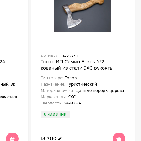
АРТИКУЛ:
1423330
L24
Топор ИП Семин Егерь №2
кованый из стали 9ХС рукоять
ценные породы древесины
Тип товара:
Топор
педиционный
Назначение:
Туристический
Материал ручки:
Ценные породы дерева
кая сталь
Марка стали:
9ХС
Твёрдость:
58-60 HRC
В НАЛИЧИИ
13 700
₽