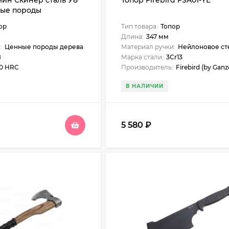
ин Скинер сталь У8
Топор Firebird FSA01-YE
ные породы
ор
Тип товара:
Топор
Длина:
347 мм
:
Ценные породы дерева
Материал ручки:
Нейлоновое стекл
8
Марка стали:
3Cr13
60 HRC
Производитель:
Firebird (by Ganz
В НАЛИЧИИ
5 580
₽