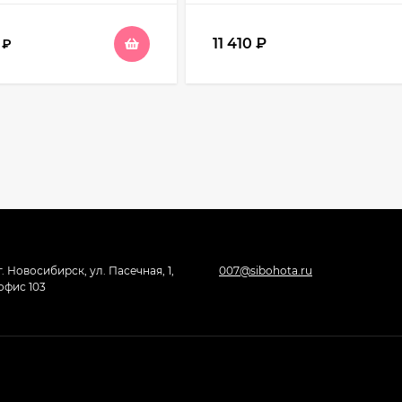
11 410
₽
0
₽
г. Новосибирск, ул. Пасечная, 1,
007@sibohota.ru
офис 103