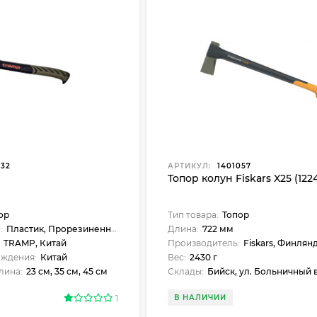
532
АРТИКУЛ:
1401057
Топор колун Fiskars X25 (122
ор
Тип товара:
Топор
:
Пластик, Прорезиненный пластик
Длина:
722 мм
TRAMP, Китай
Производитель:
Fiskars, Финлян
ождения:
Китай
Вес:
2430 г
лина:
23 см, 35 см, 45 см
Склады:
Бийск, ул. Больничный в
1
В НАЛИЧИИ