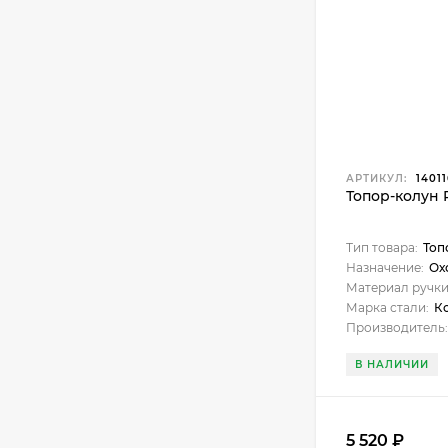
АРТИКУЛ:
14011
Топор-колун P
Тип товара:
Топ
Назначение:
Охота
Материал ручки
Марка стали:
К
Производитель:
В НАЛИЧИИ
5 520
₽