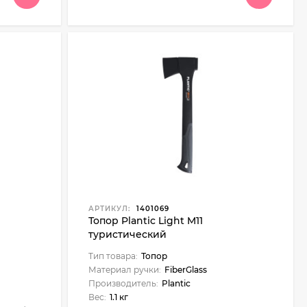
АРТИКУЛ:
1401069
Топор Plantic Light M11
туристический
Тип товара:
Топор
Материал ручки:
FiberGlass
Производитель:
Plantic
Вес:
1.1 кг