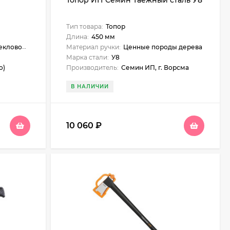
Топор ИП Семин Таежный сталь У8
Тип товара:
Топор
Длина:
450 мм
оволокно
Материал ручки:
Ценные породы дерева
Марка стали:
У8
o)
Производитель:
Семин ИП, г. Ворсма
В НАЛИЧИИ
10 060
₽