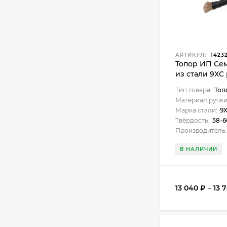
АРТИКУЛ:
1423
Топор ИП Се
из стали 9ХС
породы древ
Тип товара:
Топ
Материал ручки
Марка стали:
9
Твёрдость:
58-
Производитель:
В НАЛИЧИИ
13 040
₽
–
13 