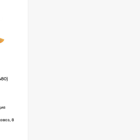
480)
дия
звоз, 8