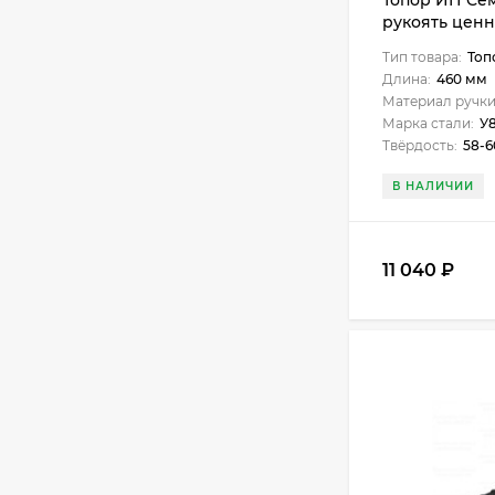
Топор ИП Сем
рукоять цен
древесины
Тип товара:
Топ
Длина:
460 мм
Материал ручки
Марка стали:
У
Твёрдость:
58-
В НАЛИЧИИ
11 040
₽