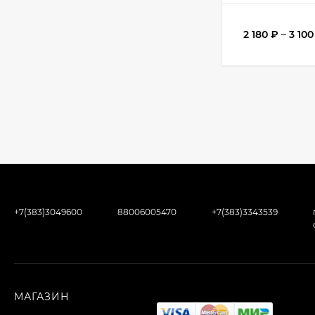
2 180
₽
–
3 10
+7(383)3049600
88006005470
+7(383)3343539
МАГАЗИН