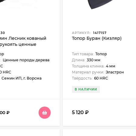
230
АРТИКУЛ:
1417157
мин Лесник кованый
Топор Буран (Кизляр)
 рукоять ценные
есины
ор
Тип товара:
Топор
:
Ценные породы дерева
Длина:
330 мм
ХС
Толщина клинка:
4 мм
60 HRC
Материал ручки:
Эластрон
Семин ИП, г. Ворсма
Твёрдость:
60 HRC
В НАЛИЧИИ
5 120
₽
700
₽