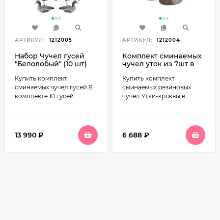
АРТИКУЛ:
1212005
АРТИКУЛ:
1212004
Набор Чучел гусей
Комплект сминаемых
"Белолобый" (10 шт)
чучел уток из 7шт в
сминаемые
сумке, резина
Купить комплект
Купить комплект
сминаемых чучел гусей.В
сминаемых резиновых
комплекте 10 гусей
чучел Утки-кряквы в...
13 990
₽
6 688
₽