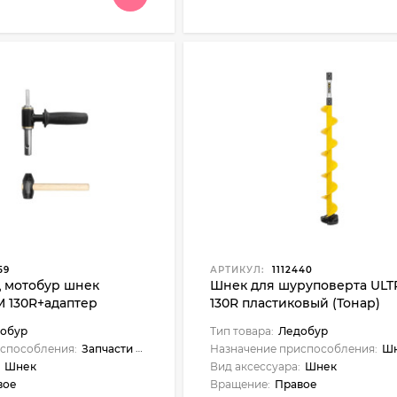
59
АРТИКУЛ:
1112440
д мотобур шнек
Шнек для шуруповерта ULT
130R+адаптер
130R пластиковый (Тонар)
чек (T-SMS130R-ASH-
обур
Тип товара:
Ледобур
способления:
Запчасти и аксессуары
Назначение приспособления:
Ш
Шнек
Вид аксессуара:
Шнек
вое
Вращение:
Правое