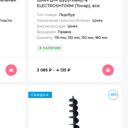
сальный
Шнек для шуруповерта
ELECTROSHTORM (Тонар), все
диаметры
Тип товара:
Ледобур
сти и аксессуары
Назначение приспособления:
Шнек
Вид аксессуара:
Шнек
Вращение:
Правое
Диаметр:
110 мм, 130 мм, 150 мм, 180 мм
В НАЛИЧИИ
3 085
₽
–
4 135
₽
-49%
СКИДКА