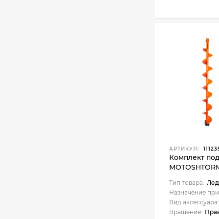
АРТИКУЛ:
11123
Комплект по
MOTOSHTORM 
АШ-02+молото
Тип товара:
Лед
02) Тонар
Назначение при
Вид аксессуара:
Вращение:
Пра