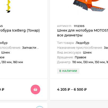
45
АРТИКУЛ:
1112305
обура IceBerg (Тонар)
Шнек для мотобура MOTOS
все диаметры
обур
Тип товара:
Ледобур
способления:
Запчасти и аксессуары
Назначение приспособления:
Запча
Шнек
Вид аксессуара:
Шнек
вое
Вращение:
Правое
, 130 мм, 160 мм
Диаметр:
110 мм, 130 мм, 150 мм, 180 
В НАЛИЧИИ
0
₽
4 205
₽
–
6 500
₽