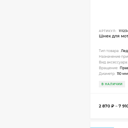
АРТИКУЛ:
11123
Шнек для мот
Тип товара:
Лед
Назначение при
Вид аксессуара:
Вращение:
Пра
Диаметр:
110 мм
В НАЛИЧИИ
2 870
₽
–
7 91