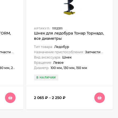
АРТИКУЛ:
1112311
TORM,
Шнек для ледобура Тонар Торнадо,
все диаметры
Тип товара:
Ледобур
сти и аксессуары
Назначение приспособления:
Запчасти и аксессуары
Вид аксессуара:
Шнек
Вращение:
Левое
мм, 200 мм
Диаметр:
100 мм, 130 мм, 150 мм
В НАЛИЧИИ
2 065
₽
–
2 250
₽