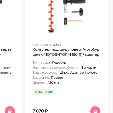
АРТИКУЛ:
1112380
оверта
Комплект под шуруповерт/мотобур:
р
шнек MOTOSHTORM 150(R)+адаптер
T-
АШ-02+молоточек Тонар T-SMS150R-
Тип товара:
Ледобур
ASH02
сти и аксессуары
Назначение приспособления:
Запчасти и аксессуары
олоточек
Вид аксессуара:
Шнек, Адаптер, молоточек
Вращение:
Правое
Диаметр:
150 мм
В НАЛИЧИИ
7 870
₽