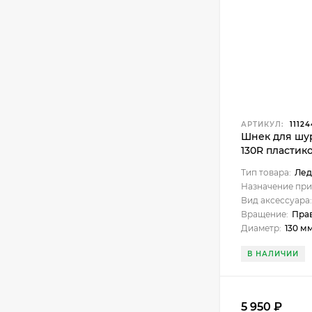
АРТИКУЛ:
11124
Шнек для шур
130R пластико
Тип товара:
Лед
Назначение при
Вид аксессуара:
Вращение:
Пра
Диаметр:
130 м
В НАЛИЧИИ
5 950
₽