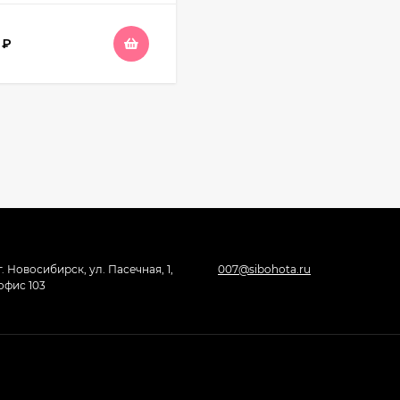
5
₽
г. Новосибирск, ул. Пасечная, 1,
007@sibohota.ru
офис 103