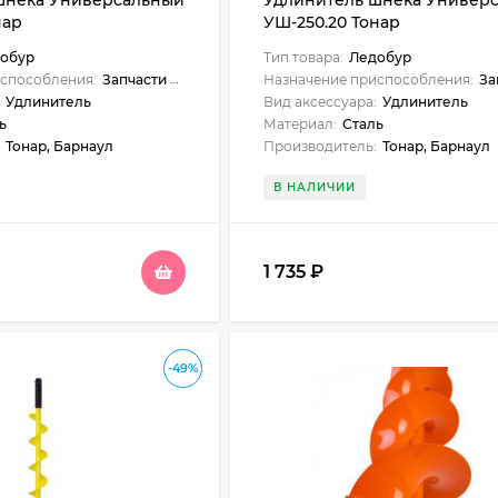
шнека Универсальный
Удлинитель шнека Универ
нар
УШ-250.20 Тонар
обур
Тип товара:
Ледобур
способления:
Запчасти и аксессуары
Назначение приспособления:
Запча
Удлинитель
Вид аксессуара:
Удлинитель
ь
Материал:
Сталь
Тонар, Барнаул
Производитель:
Тонар, Барнаул
В НАЛИЧИИ
1 735
₽
-49%