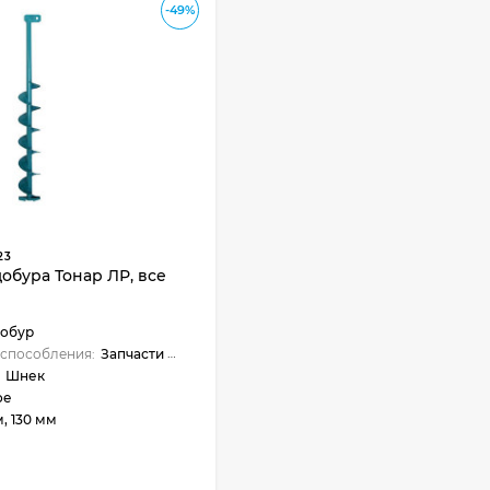
-49%
23
обура Тонар ЛР, все
обур
способления:
Запчасти и аксессуары
Шнек
ое
, 130 мм