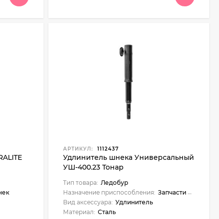
АРТИКУЛ:
1112437
RALITE
Удлинитель шнека Универсальный
УШ-400.23 Тонар
Тип товара:
Ледобур
нек
Назначение приспособления:
Запчасти и аксессуары
Вид аксессуара:
Удлинитель
Материал:
Сталь