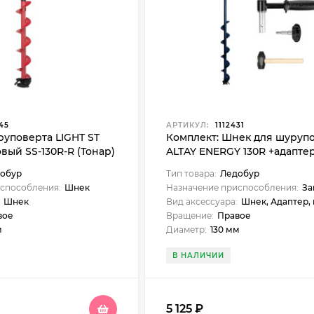
45
АРТИКУЛ:
1112431
уповерта LIGHT ST
Комплект: Шнек для шуруп
вый SS-130R-R (Тонар)
ALTAY ENERGY 130R +адапте
АШ20ПС +молоточек Тонар 
обур
Тип товара:
Ледобур
SAE130R-ASH20
способления:
Шнек
Назначение приспособления:
Запча
Шнек
Вид аксессуара:
Шнек, Адаптер, м
вое
Вращение:
Правое
м
Диаметр:
130 мм
В НАЛИЧИИ
5 125
₽