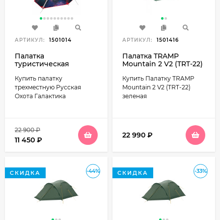
АРТИКУЛ:
1501014
АРТИКУЛ:
1501416
Палатка
Палатка TRAMP
туристическая
Mountain 2 V2 (TRT-22)
Русская Охота
зеленая
Купить палатку
Купить Палатку TRAMP
Галактика-3
трехместную Русская
Mountain 2 V2 (TRT-22)
Охота Галактика
зеленая
22 900
₽
22 990
₽
11 450
₽
-44%
-33%
СКИДКА
СКИДКА