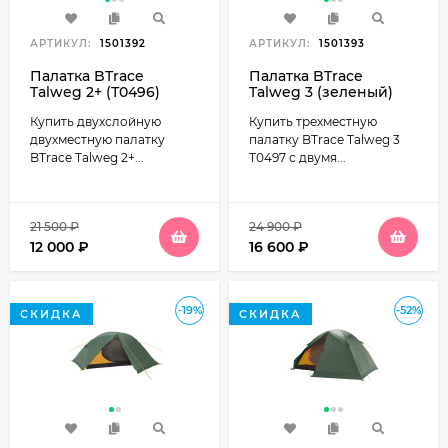
АРТИКУЛ:
1501392
АРТИКУЛ:
1501393
Палатка BTrace
Палатка BTrace
Talweg 2+ (Т0496)
Talweg 3 (зеленый)
зеленый
Т0497
Купить двухслойную
Купить трехместную
двухместную палатку
палатку BTrace Talweg 3
BTrace Talweg 2+...
Т0497 с двумя...
21 500
₽
24 900
₽
12 000
₽
16 600
₽
-19%
-52%
СКИДКА
СКИДКА