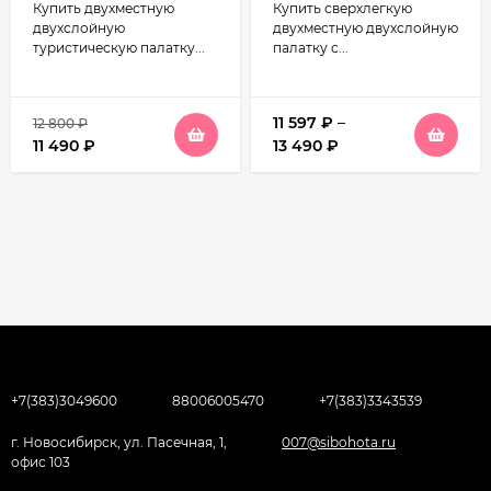
Купить двухместную
Купить сверхлегкую
двухслойную
двухместную двухслойную
туристическую палатку...
палатку с...
11 597
₽
–
12 800
₽
11 490
₽
13 490
₽
+7(383)3049600
88006005470
+7(383)3343539
г. Новосибирск, ул. Пасечная, 1,
007@sibohota.ru
офис 103