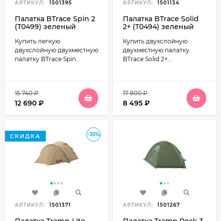
АРТИКУЛ:
1501395
АРТИКУЛ:
1501134
Палатка BTrace Spin 2
Палатка BTrace Solid
(Т0499) зеленый
2+ (Т0494) зеленый
Купить легкую
Купить двухслойную
двухслойную двухместную
двухместную палатку
палатку BTrace Spin...
BTrace Solid 2+...
15 740
₽
17 800
₽
12 690
₽
8 495
₽
-35%
СКИДКА
АРТИКУЛ:
1501371
АРТИКУЛ:
1501267