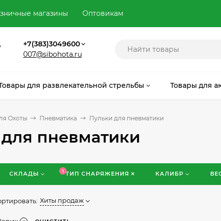
зничные магазины
Оптовикам
,
+7(383)3049600
007@sibohota.ru
Товары для развлекательной стрельбы
Товары для а
ля Охоты
Пневматика
Пульки для пневматики
 для пневматики
1
СКЛАДЫ
ТИП СНАРЯЖЕНИЯ
КАЛИБР
ВЕ
Хиты продаж
ортировать: