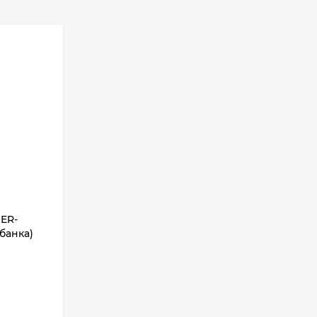
ER-
банка)