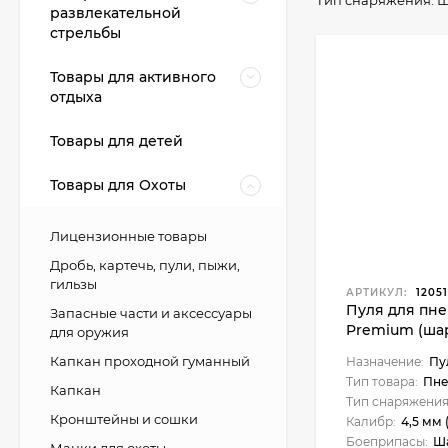
Тип снаряжения:
Ш
развлекательной
стрельбы
Товары для активного
отдыха
Товары для детей
Товары для Охоты
Лицензионные товары
Дробь, картечь, пули, пыжи,
гильзы
АРТИКУЛ:
12051
Пуля для пн
Запасные части и аксессуары
Premium (ша
для оружия
банка)
Капкан проходной гуманный
Назначение:
Пу
Тип товара:
Пне
Капкан
Тип снаряжения
Кронштейны и сошки
Калибр:
4,5 мм (
Боеприпасы:
Ш