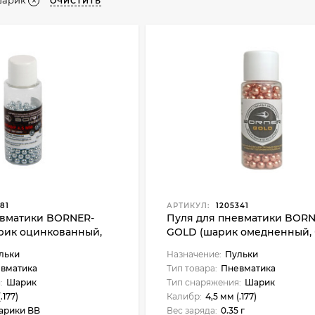
арик
ОЧИСТИТЬ
81
АРТИКУЛ:
1205341
евматики BORNER-
Пуля для пневматики BORN
рик оцинкованный,
GOLD (шарик омедненный, 
льки
Назначение:
Пульки
вматика
Тип товара:
Пневматика
:
Шарик
Тип снаряжения:
Шарик
.177)
Калибр:
4,5 мм (.177)
арики BB
Вес заряда:
0.35 г