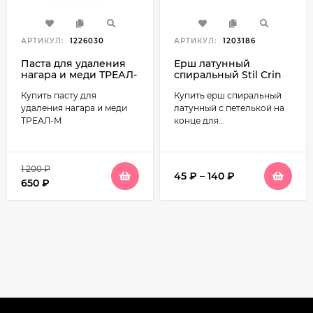
АРТИКУЛ:
1226030
АРТИКУЛ:
1203186
Паста для удаления
Ерш латунный
нагара и меди ТРЕАЛ-
спиральный Stil Crin
М, 50мл (70г)
Купить пасту для
Купить ерш спиральный
удаления нагара и меди
латунный с петелькой на
ТРЕАЛ-М
конце для...
1 200
₽
45
₽
–
140
₽
650
₽