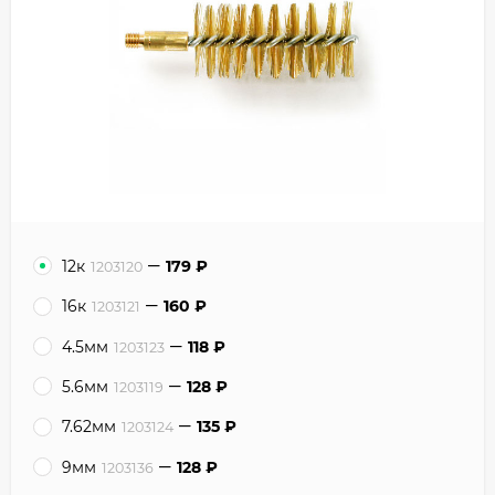
12к
179
₽
1203120
16к
160
₽
1203121
4.5мм
118
₽
1203123
5.6мм
128
₽
1203119
7.62мм
135
₽
1203124
9мм
128
₽
1203136