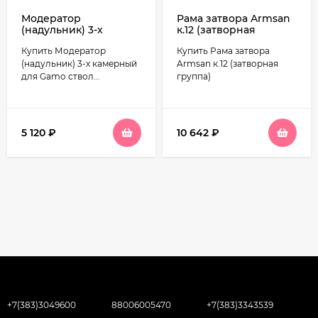
Модератор
Рама затвора Armsan
(надульник) 3-х
к.12 (затворная
камерный для Gamo
группа)
Купить Модератор
Купить Рама затвора
ствол диаметром 15
мм
(надульник) 3-х камерный
Armsan к.12 (затворная
для Gamo ствол...
группа)
5 120
₽
10 642
₽
+7(383)3049600
88006005470
+7(383)3343539