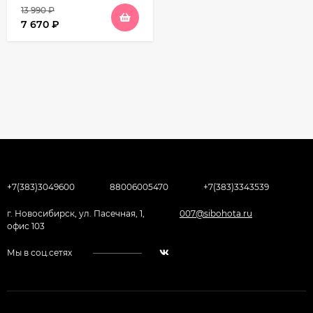
13 990
₽
7 670
₽
+7(383)3049600
88006005470
+7(383)3343539
г. Новосибирск, ул. Пасечная, 1,
007@sibohota.ru
офис 103
Мы в соц.сетях