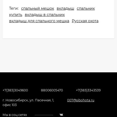
Теги:
спальный мешок
вкладыш
спальник
купить
вкладыш в спальник
вкладыш для спального мешка
Русская охота
+7(383)3049600
88006005470
+7(383)3343539
г. Новосибирск, ул. Пасечная, 1,
007@sibohota.ru
офис 103
Мы в соц.сетях