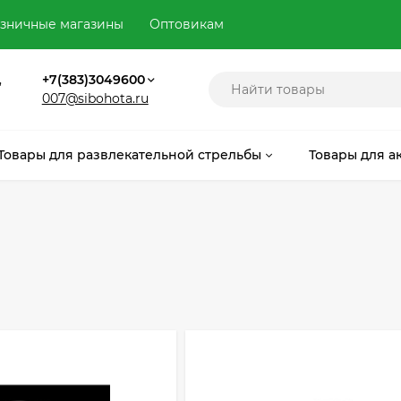
зничные магазины
Оптовикам
,
+7(383)3049600
007@sibohota.ru
Товары для развлекательной стрельбы
Товары для а