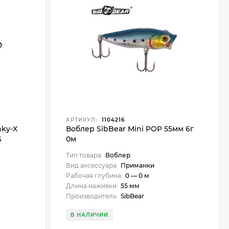
АРТИКУЛ:
1104216
nky-X
Воблер SibBear Mini POP 55мм 6г
S
0м
Тип товара:
Воблер
Вид аксессуара:
Приманки
Рабочая глубина:
0 — 0 м
Длина наживки:
55 мм
Производитель:
SibBear
В НАЛИЧИИ