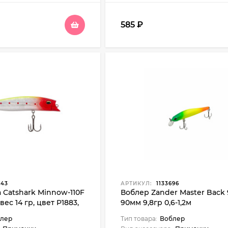
585
₽
343
АРТИКУЛ:
1133696
 Catshark Minnow-110F
Воблер Zander Master Back
 вес 14 гр, цвет P1883,
90мм 9,8гр 0,6-1,2м
-0,5 м
лер
Тип товара:
Воблер