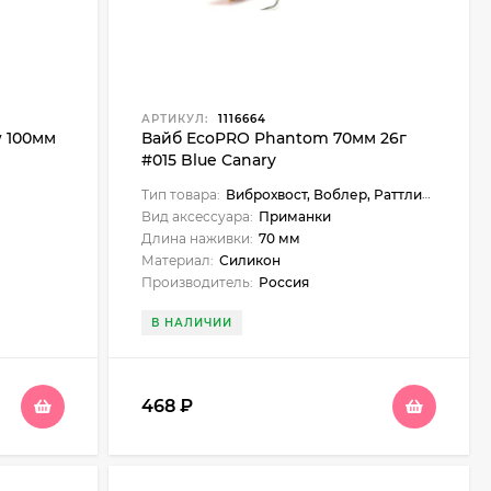
АРТИКУЛ:
1116664
w 100мм
Вайб EcoPRO Phantom 70мм 26г
#015 Blue Canary
Тип товара:
Виброхвост, Воблер, Раттлин, Вайб
Вид аксессуара:
Приманки
Длина наживки:
70 мм
Материал:
Силикон
Производитель:
Россия
В НАЛИЧИИ
468
₽