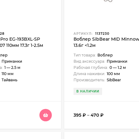
828
АРТИКУЛ:
1137230
ePro EG-193BXL-SP
Воблер SibBear MID Minno
07 110мм 17.3г 1-2.5м
13.6г <1.2м
лер
Тип товара:
Воблер
Приманки
Вид аксессуара:
Приманки
а:
1 — 2.5 м
Рабочая глубина:
0 — 1.2 м
110 мм
Длина наживки:
100 мм
Тайвань
Производитель:
SibBear
В НАЛИЧИИ
395
₽
–
470
₽