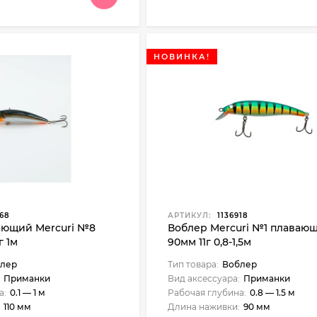
НОВИНКА!
68
АРТИКУЛ:
1136918
ающий Mercuri №8
Воблер Mercuri №1 плаваю
г 1м
90мм 11г 0,8-1,5м
лер
Тип товара:
Воблер
Приманки
Вид аксессуара:
Приманки
а:
0.1 — 1 м
Рабочая глубина:
0.8 — 1.5 м
110 мм
Длина наживки:
90 мм