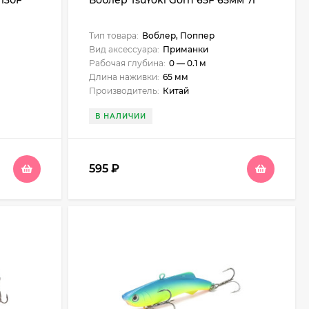
 130F
Воблер TsuYoki Gorn 65F 65мм 7г
Тип товара:
Воблер, Поппер
Вид аксессуара:
Приманки
Рабочая глубина:
0 — 0.1 м
Длина наживки:
65 мм
Производитель:
Китай
В НАЛИЧИИ
595
₽