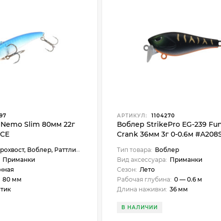
97
АРТИКУЛ:
1104270
Nemo Slim 80мм 22г
Воблер StrikePro EG-239 Fu
ICE
Crank 36мм 3г 0-0.6м #A208
охвост, Воблер, Раттлин, Вайб
Тип товара:
Воблер
Приманки
Вид аксессуара:
Приманки
нная
Сезон:
Лето
80 мм
Рабочая глубина:
0 — 0.6 м
тик
Длина наживки:
36 мм
В НАЛИЧИИ