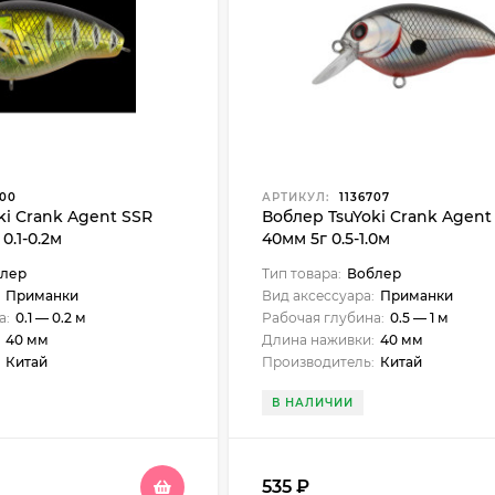
700
АРТИКУЛ:
1136707
ki Crank Agent SSR
Воблер TsuYoki Crank Agent
0.1-0.2м
40мм 5г 0.5-1.0м
лер
Тип товара:
Воблер
Приманки
Вид аксессуара:
Приманки
а:
0.1 — 0.2 м
Рабочая глубина:
0.5 — 1 м
40 мм
Длина наживки:
40 мм
Китай
Производитель:
Китай
В НАЛИЧИИ
535
₽