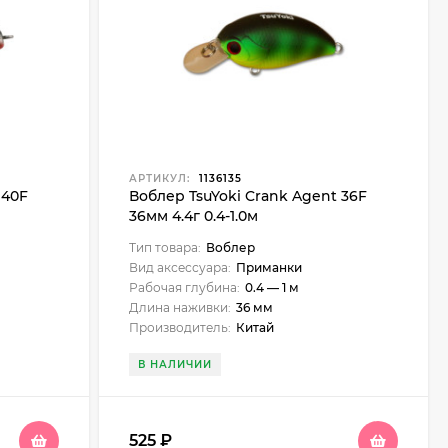
АРТИКУЛ:
1136135
 40F
Воблер TsuYoki Crank Agent 36F
36мм 4.4г 0.4-1.0м
Тип товара:
Воблер
Вид аксессуара:
Приманки
Рабочая глубина:
0.4 — 1 м
Длина наживки:
36 мм
Производитель:
Китай
В НАЛИЧИИ
525
₽