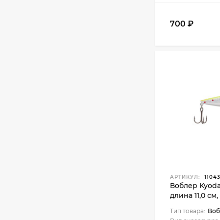
700
₽
АРТИКУЛ:
1104
Воблер Kyoda
длина 11,0 см,
заглубление 0
Тип товара:
Воб