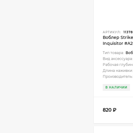
АРТИКУЛ:
1137
Воблер Strik
Inquisitor #A2
Тип товара:
Воб
Вид аксессуара:
Рабочая глубин
Длина наживки:
Производитель:
В НАЛИЧИИ
820
₽