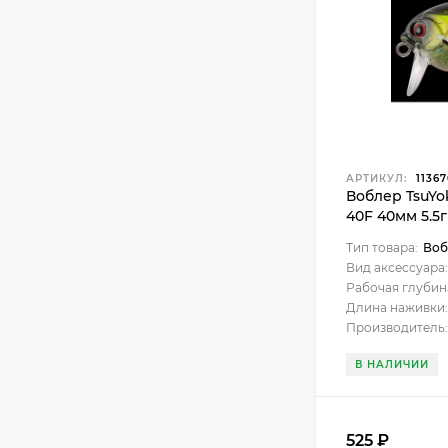
АРТИКУЛ:
1136
Воблер TsuYo
40F 40мм 5.5г 
Тип товара:
Воб
Вид аксессуара:
Рабочая глубин
Длина наживки:
Производитель:
В НАЛИЧИИ
525
₽