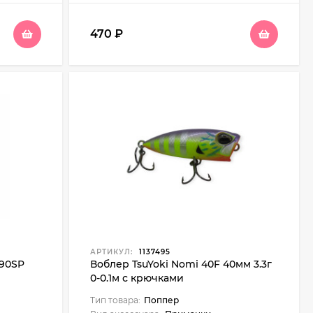
470
₽
АРТИКУЛ:
1137495
 90SP
Воблер TsuYoki Nomi 40F 40мм 3.3г
0-0.1м с крючками
Тип товара:
Поппер