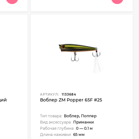
АРТИКУЛ:
1133684
щий
Воблер ZM Popper 65F #25
Тип товара:
Воблер, Поппер
Вид аксессуара:
Приманки
Рабочая глубина:
0 — 0.1 м
Длина наживки:
65 мм