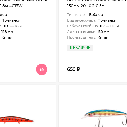
ki Minnow Mover 128SP
Воблер TsuYoki Minnow Iron
-1.8м #013W
130мм 20г 0.2-0.5м
лер
Тип товара:
Воблер
Приманки
Вид аксессуара:
Приманки
а:
0.8 — 1.8 м
Рабочая глубина:
0.2 — 0.5 м
128 мм
Длина наживки:
130 мм
Китай
Производитель:
Китай
В НАЛИЧИИ
650
₽