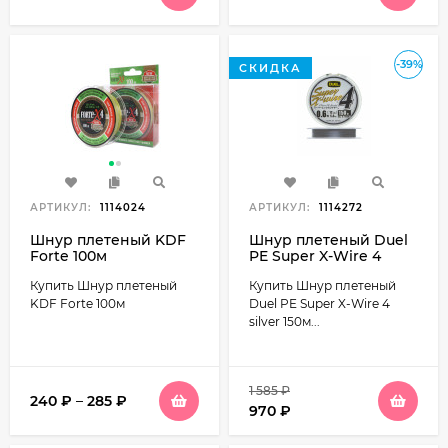
-39%
СКИДКА
АРТИКУЛ:
1114024
АРТИКУЛ:
1114272
Шнур плетеный KDF
Шнур плетеный Duel
Forte 100м
PE Super X-Wire 4
silver 150м
Купить Шнур плетеный
Купить Шнур плетеный
серебристый
KDF Forte 100м
Duel PE Super X-Wire 4
silver 150м...
1 585
₽
240
₽
–
285
₽
970
₽