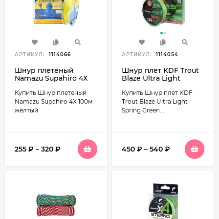
АРТИКУЛ:
1114066
АРТИКУЛ:
1114054
Шнур плетеный
Шнур плет KDF Trout
Namazu Supahiro 4Х
Blaze Ultra Light
100м жёлтый
Spring Green 150м
Купить Шнур плетеный
Купить Шнур плет KDF
Namazu Supahiro 4Х 100м
Trout Blaze Ultra Light
жёлтый
Spring Green...
255
₽
–
320
₽
450
₽
–
540
₽