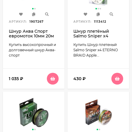
АРТИКУЛ:
1907267
АРТИКУЛ:
1113412
Шнур Аква Спорт
Шнур плетёный
евромоток 10мм 20м
Salmo Sniper х4
ETERNO BRAID Apple
Купить высокопрочный и
Купить Шнур плетеный
Green 125м
долговечный шнур Аква-
Salmo Sniper х4 ETERNO
спорт
BRAID Apple...
1 035
₽
430
₽