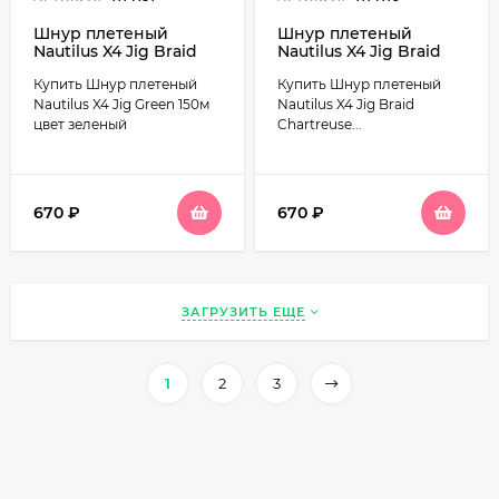
Шнур плетеный
Шнур плетеный
Nautilus X4 Jig Braid
Nautilus X4 Jig Braid
Green 150м цвет
Chartreuse 150м цвет
Купить Шнур плетеный
Купить Шнур плетеный
зеленый
жёлто-зеленый
(шартрез)
Nautilus X4 Jig Green 150м
Nautilus X4 Jig Braid
цвет зеленый
Chartreuse...
670
₽
670
₽
ЗАГРУЗИТЬ ЕЩЕ
1
2
3