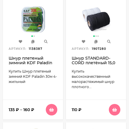
АРТИКУЛ:
1138387
АРТИКУЛ:
1907280
Шнур плетеный
Шнур STANDARD-
зимний KDF Paladin
CORD плетёный 15,0
30м 4-жильный
мм 100м
Купить Шнур плетеный
Купить
зимний KDF Paladin 30м 4-
высококачественный
жильный
малорастяжимый шнур
плотного...
135
₽
–
160
₽
110
₽