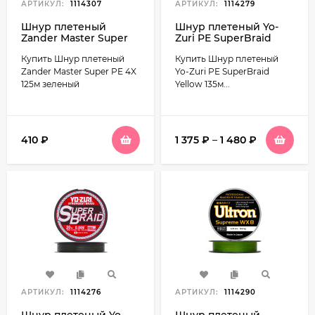
АРТИКУЛ:
1114307
АРТИКУЛ:
1114279
Шнур плетеный
Шнур плетеный Yo-
Zander Master Super
Zuri PE SuperBraid
PE 4X 125м зеленый
Yellow 135м желтый
Купить Шнур плетеный
Купить Шнур плетеный
Zander Master Super PE 4X
Yo-Zuri PE SuperBraid
125м зеленый
Yellow 135м...
410
₽
1 375
₽
–
1 480
₽
АРТИКУЛ:
1114276
АРТИКУЛ:
1114290