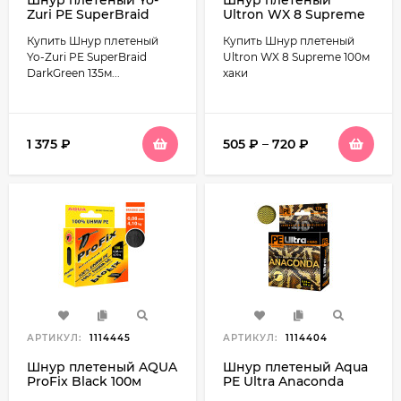
Шнур плетеный Yo-
Шнур плетеный
Zuri PE SuperBraid
Ultron WX 8 Supreme
DarkGreen 135м
100м хаки
Купить Шнур плетеный
Купить Шнур плетеный
темно-зеленый
Yo-Zuri PE SuperBraid
Ultron WX 8 Supreme 100м
DarkGreen 135м...
хаки
1 375
₽
505
₽
–
720
₽
АРТИКУЛ:
1114445
АРТИКУЛ:
1114404
Шнур плетеный AQUA
Шнур плетеный Aqua
ProFix Black 100м
PE Ultra Anaconda
черный
Camo Desert 135м