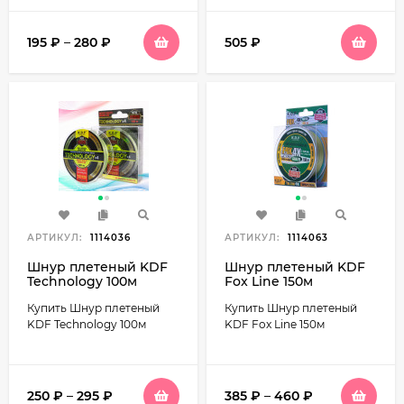
195
₽
–
280
₽
505
₽
АРТИКУЛ:
1114036
АРТИКУЛ:
1114063
Шнур плетеный KDF
Шнур плетеный KDF
Technology 100м
Fox Line 150м
Купить Шнур плетеный
Купить Шнур плетеный
KDF Technology 100м
KDF Fox Line 150м
250
₽
–
295
₽
385
₽
–
460
₽