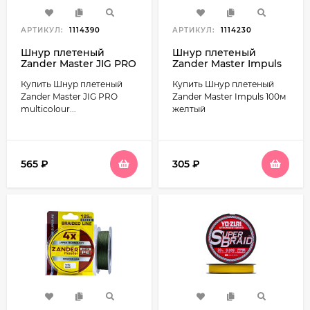
АРТИКУЛ:
1114390
АРТИКУЛ:
1114230
Шнур плетеный
Шнур плетеный
Zander Master JIG PRO
Zander Master Impuls
multicolour 150м
100м желтый
Купить Шнур плетеный
Купить Шнур плетеный
разноцветный
Zander Master JIG PRO
Zander Master Impuls 100м
multicolour...
желтый
565
₽
305
₽