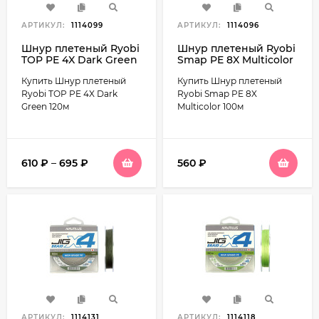
АРТИКУЛ:
1114099
АРТИКУЛ:
1114096
Шнур плетеный Ryobi
Шнур плетеный Ryobi
TOP PE 4X Dark Green
Smap PE 8X Multicolor
120м
100м
Купить Шнур плетеный
Купить Шнур плетеный
Ryobi TOP PE 4X Dark
Ryobi Smap PE 8X
Green 120м
Multicolor 100м
610
₽
–
695
₽
560
₽
АРТИКУЛ:
1114131
АРТИКУЛ:
1114118