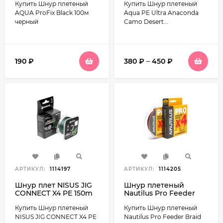
Купить Шнур плетеный
Купить Шнур плетеный
песчано-коричневый
пиксельный
AQUA ProFix Black 100м
Aqua PE Ultra Anaconda
камуфляж
черный
Camo Desert...
190
₽
380
₽
–
450
₽
АРТИКУЛ:
1114197
АРТИКУЛ:
1114205
Шнур плет NISUS JIG
Шнур плетеный
CONNECT X4 PE 150m
Nautilus Pro Feeder
Dark Green
Braid 150м Brown
Купить Шнур плетеный
Купить Шнур плетеный
NISUS JIG CONNECT X4 PE
Nautilus Pro Feeder Braid