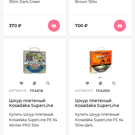
150m Dark Green
Brown 150м
370
₽
700
₽
АРТИКУЛ:
1114016
АРТИКУЛ:
1114200
Шнур плетеный
Шнур плетеный
Kosadaka SuperLine
Kosadaka SuperLine
PE X4 Winter PRO 50м
PE X4 150м dark green
Купить Шнур плетеный
Купить Шнур плетеный
Kosadaka SuperLine PE X4
Kosadaka SuperLine PE X4
Winter PRO 50м
150м dark...