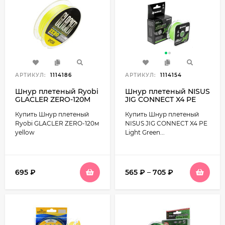
АРТИКУЛ:
1114186
АРТИКУЛ:
1114154
Шнур плетеный Ryobi
Шнур плетеный NISUS
GLACLER ZERO-120M
JIG CONNECT X4 PE
yellow
Light Green 150m
Купить Шнур плетеный
Купить Шнур плетеный
Ryobi GLACLER ZERO-120м
NISUS JIG CONNECT X4 PE
yellow
Light Green...
695
₽
565
₽
–
705
₽