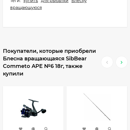
Теги:
купить
для рыбалки
Блесну
вращающуюся
Покупатели, которые приобрели
Блесна вращающаяся SibBear
Commeto APE №6 18г, также
купили