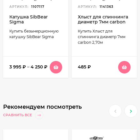
АРТИКУЛ:
1107117
АРТИКУЛ:
1141363
Катушка SibBear
Хлыст для спиннинга
Sigma
диаметр 7мм carbon
2,70м
Купить безынерционную
Купить Хлыст для
катушку SibBear Sigma
спиннинга диаметр 7мм
carbon 2,70м
3 995
₽
–
4 250
₽
485
₽
Рекомендуем посмотреть
СРАВНИТЬ ВСЕ