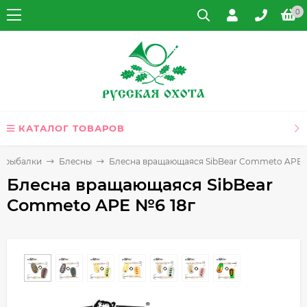
0
КАТАЛОГ ТОВАРОВ
я рыбалки
Блесны
Блесна вращающаяся SibBear Commeto APE 
Блесна вращающаяся SibBear
Commeto APE №6 18г