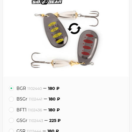
BGR
180
₽
1102440
BSGr
180
₽
1102441
BFT1
180
₽
1102436
GSGr
225
₽
1102443
GSR
180
₽
1102444