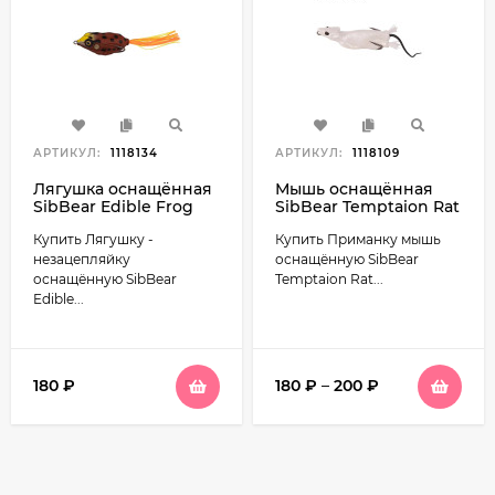
АРТИКУЛ:
1118134
АРТИКУЛ:
1118109
Лягушка оснащённая
Мышь оснащённая
SibBear Edible Frog
SibBear Temptaion Rat
незацепляйка 65мм
незацепляйка 70мм
Купить Лягушку -
Купить Приманку мышь
18г
15г
незацепляйку
оснащённую SibBear
оснащённую SibBear
Temptaion Rat...
Edible...
180
₽
180
₽
–
200
₽