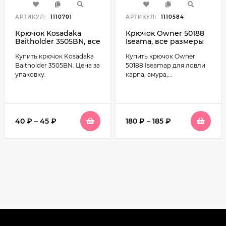
АРТИКУЛ:
1110701
АРТИКУЛ:
1110584
Крючок Kosadaka
Крючок Owner 50188
Baitholder 3505BN, все
Iseama, все размеры
размеры
Купить крючок Kosadaka
Купить крючок Owner
Baitholder 3505BN. Цена за
50188 Iseamaр для ловли
упаковку.
карпа, амура,...
40
₽
–
45
₽
180
₽
–
185
₽