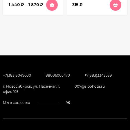
1 440
₽
–
1 870
₽
315
₽
+7(383)3049600
88006005470
+7(383)3343539
г. Новосибирск, ул. Пасечная, 1,
007@sibohota.ru
офис 103
Мы в соц.сетях