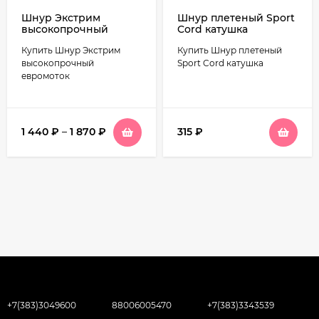
Шнур Экстрим
Шнур плетеный Sport
высокопрочный
Cord катушка
евромоток
Купить Шнур Экстрим
Купить Шнур плетеный
высокопрочный
Sport Cord катушка
евромоток
1 440
₽
–
1 870
₽
315
₽
+7(383)3049600
88006005470
+7(383)3343539