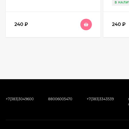
В НАЛИ
240
₽
240
₽
+7(383)3049600
88006005470
+7(383)3343539