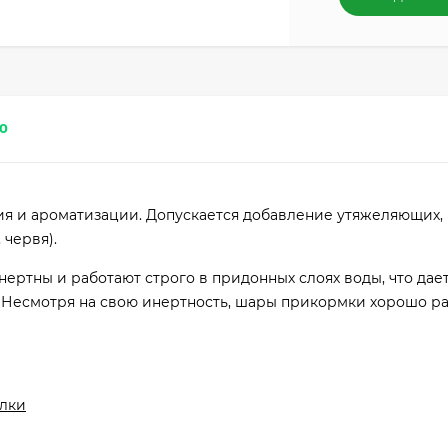
0
я и ароматизации. Допускается добавление утяжеляющих,
 червя).
ртны и работают строго в придонных слоях воды, что дае
 Несмотря на свою инертность, шары прикормки хорошо р
алки