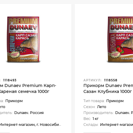
:
1118493
АРТИКУЛ:
1118558
м Dunaev Premium Карп-
Прикорм Dunaev Pre
ареная семечка 1000г
Сазан Клубника 1000г
ра:
Прикорм
Тип товара:
Прикорм
ето
Сезон:
Лето
итель:
Dunaev. Россия
Производитель:
Dunaev. 
Вес:
1 кг
ернет-магазин, г. Новосибирск, Новосибирск, ул. Нарымская, 23, Бердск, ул. Карла Маркса, 1, Искитим, ул. Станционная, 1б (ЖУМ), Куйбышев, ул. Чехова, 18, Черепаново, ул. Республиканская, 61, Майма, ул. Подгорная, 37, Бердск, ул. Ленина, 89
Склады:
Интернет-магазин, г. Новосибирск, Новосибирск, ул. Нарымская, 23, Куйбышев, ул. Чехова, 18, Черепаново