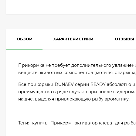
ОБЗОР
ХАРАКТЕРИСТИКИ
ОТЗЫВЫ
Прикормка не требует дополнительного увлажнени
веществ, животных компонентов (мотыля, опарыша,
Все прикормки DUNAEV серии READY абсолютно ине
преимущества в ряде случаев при ловле фидером.
на дне, выделяя привлекающую рыбу ароматику.
Теги:
купить
Прикорм
активатор клёва
для рыб