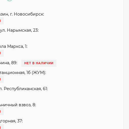
зин, г. Новосибирск:
И
ул. Нарымская, 23:
рла Маркса, 1:
И
нина, 89:
НЕТ В НАЛИЧИИ
танционная, 1б (ЖУМ):
И
. Республиканская, 61:
ьничный взвоз, 8:
И
горная, 37:
И