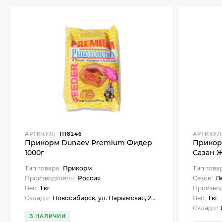
АРТИКУЛ:
1118246
АРТИКУЛ
Прикорм Dunaev Premium Фидер
Прикор
1000г
Сазан Ж
Тип товара:
Прикорм
Тип това
Производитель:
Россия
Сезон:
Л
Вес:
1 кг
Производ
Склады:
Новосибирск, ул. Нарымская, 23, Куйбышев, ул. Чехова, 18, Черепаново, ул. Республиканская, 61, Майма, ул. Подгорная, 37, Бердск, ул. Ленина, 89
Вес:
1 кг
Склады:
Инт
В НАЛИЧИИ