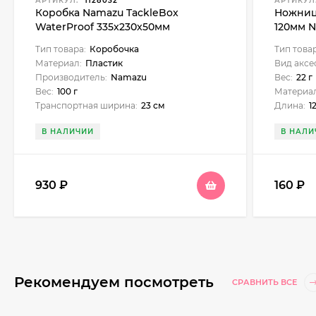
АРТИКУЛ:
1128032
АРТИКУЛ
Коробка Namazu TackleBox
Ножниц
WaterProof 335x230x50мм
120мм 
Тип товара:
Коробочка
Тип това
Материал:
Пластик
Вид аксе
Производитель:
Namazu
Вес:
22 г
Вес:
100 г
Материал
Транспортная ширина:
23 см
Длина:
1
В НАЛИЧИИ
В НАЛИ
930
₽
160
₽
Рекомендуем посмотреть
СРАВНИТЬ ВСЕ