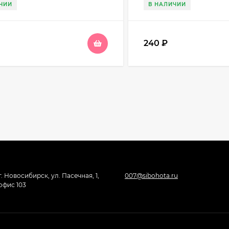
ЧИИ
В НАЛИЧИИ
240
₽
г. Новосибирск, ул. Пасечная, 1,
007@sibohota.ru
офис 103