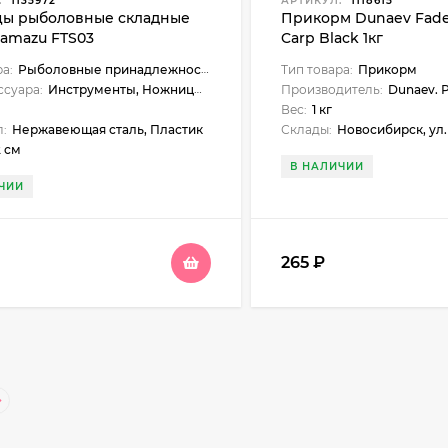
:
1135972
АРТИКУЛ:
1118615
ы рыболовные складные
Прикорм Dunaev Fade
Namazu FTS03
Carp Black 1кг
ра:
Рыболовные принадлежности
Тип товара:
Прикорм
ссуара:
Инструменты, Ножницы рыболовные
Производитель:
Dunaev. 
Вес:
1 кг
:
Нержавеющая сталь, Пластик
Склады:
Новосибирск, ул. Нарымская, 23, Бердск, ул. Карла Маркса, 1, Искитим, ул. Станционная, 1б (ЖУМ), Черепано
2 см
В НАЛИЧИИ
ЧИИ
265
₽