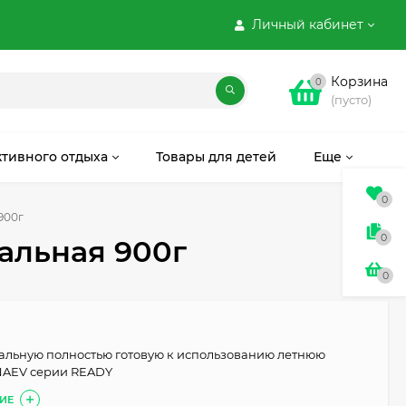
Личный кабинет
Корзина
0
(пусто)
ктивного отдыха
Товары для детей
Еще
0
900г
0
альная 900г
0
альную полностью готовую к использованию летнюю
AEV серии READY
ИЕ