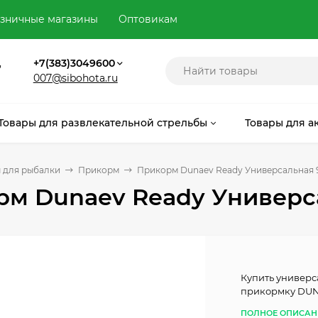
зничные магазины
Оптовикам
,
+7(383)3049600
007@sibohota.ru
Товары для развлекательной стрельбы
Товары для а
 для рыбалки
Прикорм
Прикорм Dunaev Ready Универсальная 
рм Dunaev Ready Универс
Купить универс
прикормку DUN
ПОЛНОЕ ОПИСАН