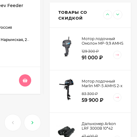
АРТИКУЛ:
1113920
2 V2 (TRT-53)
ev Feeder
Леска AllVega All-Round X5 100м
13 500
₽
прозрачная
ТОВАРЫ СО
8 990
₽
СКИДКОЙ
Тип товара:
Леска
Россия
Диаметр:
0,18мм, 0,20мм, 0,22мм, 0,25мм, 0,35мм, 0,40мм, 0,50мм
Длина изделия:
100 м
Мотор лодочный
во, ул. Республиканская, 61, Бийск, ул. Больничный взвоз, 8, Бердск, ул. Ленина, 89
Разрывная нагрузка:
3.95 кг, 4.9 кг, 6 кг, 7.5 кг, 11.5 кг, 13.5 кг, 16.5 кг
Омолон MP-9,9 AMHS
Материал:
Монофил (нейлон, полиамид)
2-х тактный
129 300
₽
91 000
₽
В НАЛИЧИИ
300
₽
Мотор лодочный
Marlin MP-5 AMHS 2-х
тактный
83 300
₽
59 900
₽
Дальномер Arkon
LRF 3000B 10*42
47 400
₽