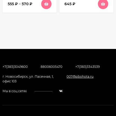
555
₽
–
570
₽
645
₽
+7(383)3049600
88006005470
+7(383)3343539
г. Новосибирск, ул. Пасечная, 1,
007@sibohota.ru
офис 103
Мы в соц.сетях