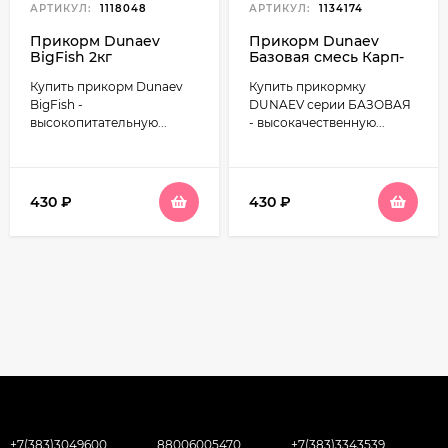
АРТИКУЛ:
1118048
АРТИКУЛ:
1134174
Прикорм Dunaev
Прикорм Dunaev
BigFish 2кг
Базовая смесь Карп-
Карась 2.5 кг
Купить прикорм Dunaev
Купить прикормку
BigFish -
DUNAEV серии БАЗОВАЯ
высокопитательную...
- высокачественную...
430
₽
430
₽
+7(383)3049600
88006005470
+7(383)3343539