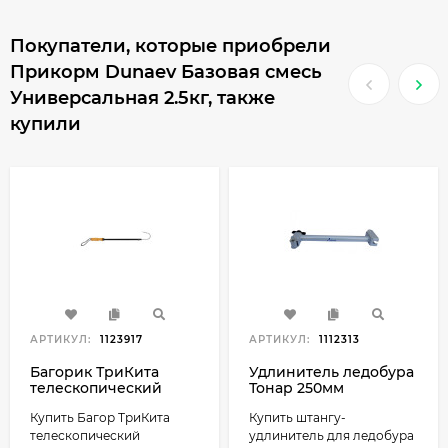
Покупатели, которые приобрели
Прикорм Dunaev Базовая смесь
Универсальная 2.5кг, также
купили
АРТИКУЛ:
1123917
АРТИКУЛ:
1112313
Багорик ТриКита
Удлинитель ледобура
телескопический
Тонар 250мм
металлический с
Купить Багор ТриКита
Купить штангу-
деревянной ручкой
телескопический
удлинитель для ледобура