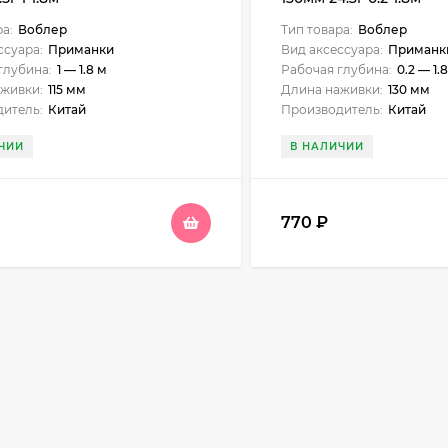
ра:
Воблер
Тип товара:
Воблер
ссуара:
Приманки
Вид аксессуара:
Приманк
глубина:
1 — 1.8 м
Рабочая глубина:
0.2 — 1.
живки:
115 мм
Длина наживки:
130 мм
итель:
Китай
Производитель:
Китай
ЧИИ
В НАЛИЧИИ
770
₽