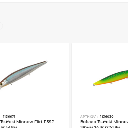
:
1136671
АРТИКУЛ:
1136030
TsuYoki Minnow Flirt 115SP
Воблер TsuYoki Minno
.5г 1-1.8м
130мм 24.3г 0.2-1.8м