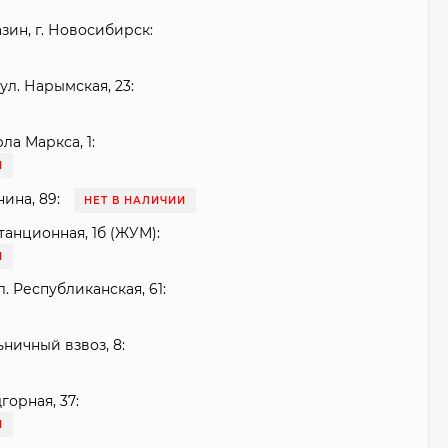
зин, г. Новосибирск:
ул. Нарымская, 23:
рла Маркса, 1:
И
нина, 89:
НЕТ В НАЛИЧИИ
танционная, 1б (ЖУМ):
И
. Республиканская, 61:
ьничный взвоз, 8:
горная, 37:
И