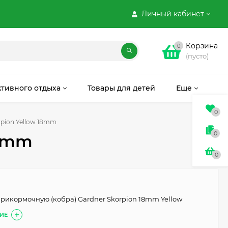
Личный кабинет
Корзина
0
(пусто)
ктивного отдыха
Товары для детей
Еще
0
rpion Yellow 18mm
0
18mm
0
прикормочную (кобра) Gardner Skorpion 18mm Yellow
ИЕ