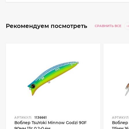
Рекомендуем посмотреть
СРАВНИТЬ ВСЕ
АРТИКУЛ:
1136661
АРТИКУЛ
Воблер TsuYoki Minnow Godzi 90F
Воблер 
90мм 13г 0.2-0.4м
115мм 16