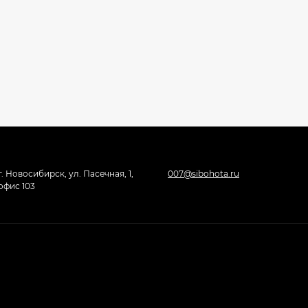
г. Новосибирск, ул. Пасечная, 1,
007@sibohota.ru
офис 103