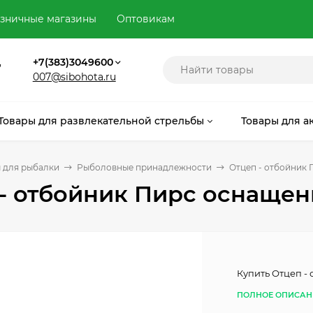
зничные магазины
Оптовикам
,
+7(383)3049600
007@sibohota.ru
Товары для развлекательной стрельбы
Товары для а
 для рыбалки
Рыболовные принадлежности
Отцеп - отбойник
 - отбойник Пирс оснаще
Купить Отцеп -
ПОЛНОЕ ОПИСАН