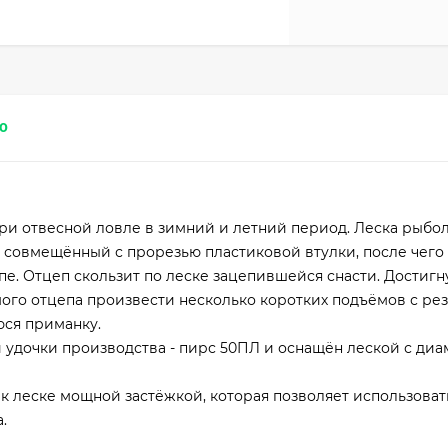
0
при отвесной ловле в зимний и летний период. Леска рыбо
а, совмещённый с прорезью пластиковой втулки, после чего
пе. Отцеп скользит по леске зацепившейся снасти. Достигн
ого отцепа произвести несколько коротких подъёмов с ре
юся приманку.
 удочки производства - пирс 50ПЛ и оснащён леской с ди
 к леске мощной застёжкой, которая позволяет использоват
.