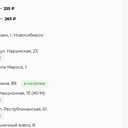
255
₽
265
₽
зин, г. Новосибирск:
ул. Нарымская, 23:
И
рла Маркса, 1:
нина, 89:
В НАЛИЧИИ
танционная, 1б (ЖУМ):
И
. Республиканская, 61:
И
ьничный взвоз, 8: