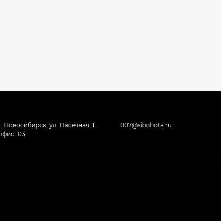
г. Новосибирск, ул. Пасечная, 1,
007@sibohota.ru
офис 103