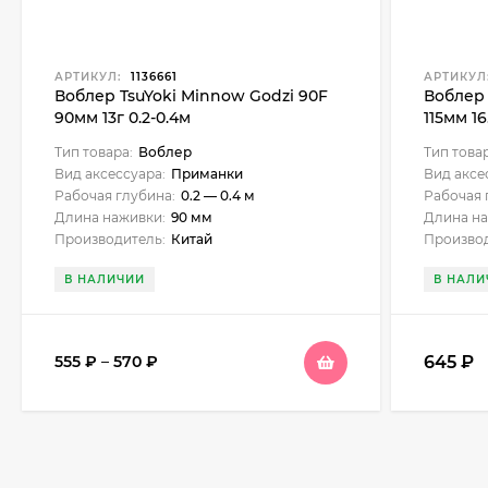
АРТИКУЛ:
1136661
АРТИКУЛ
Воблер TsuYoki Minnow Godzi 90F
Воблер 
90мм 13г 0.2-0.4м
115мм 16
Тип товара:
Воблер
Тип това
Вид аксессуара:
Приманки
Вид аксе
Рабочая глубина:
0.2 — 0.4 м
Рабочая 
Длина наживки:
90 мм
Длина на
Производитель:
Китай
Производ
В НАЛИЧИИ
В НАЛИ
645
₽
555
₽
–
570
₽