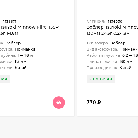
:
1136671
АРТИКУЛ:
1136030
TsuYoki Minnow Flirt 115SP
Воблер TsuYoki Minno
.5г 1-1.8м
130мм 24.3г 0.2-1.8м
ра:
Воблер
Тип товара:
Воблер
ссуара:
Приманки
Вид аксессуара:
Приманк
глубина:
1 — 1.8 м
Рабочая глубина:
0.2 — 1.
живки:
115 мм
Длина наживки:
130 мм
итель:
Китай
Производитель:
Китай
ЧИИ
В НАЛИЧИИ
770
₽