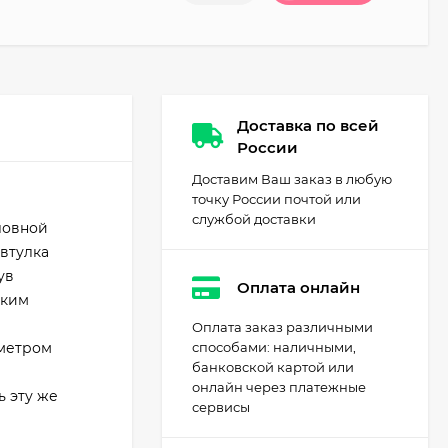
Доставка по всей
России
Доставим Ваш заказ в любую
точку России почтой или
службой доставки
ловной
 втулка
ув
Оплата онлайн
зким
Оплата заказ различными
аметром
способами: наличными,
банковской картой или
онлайн через платежные
ь эту же
сервисы