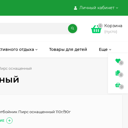
Личный кабинет
Корзина
0
(пусто)
ктивного отдыха
Товары для детей
Еще
0
 Пирс оснащенный
0
нный
0
 отбойник Пирс оснащенный 110г/90г
ИЕ