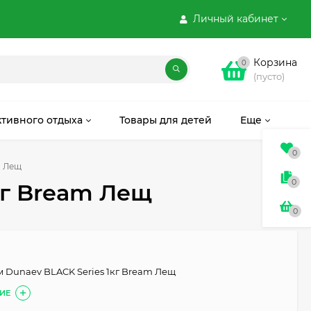
Личный кабинет
Корзина
0
(пусто)
ктивного отдыха
Товары для детей
Еще
0
m Лещ
0
кг Bream Лещ
0
 Dunaev BLACK Series 1кг Bream Лещ
ИЕ