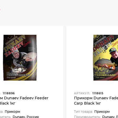
:
1118896
АРТИКУЛ:
1118615
м Dunaev Fadeev Feeder
Прикорм Dunaev Fade
lack 1кг
Carp Black 1кг
ра:
Прикорм
Тип товара:
Прикорм
итель:
Dunaev. Россия
Производитель:
Dunaev. 