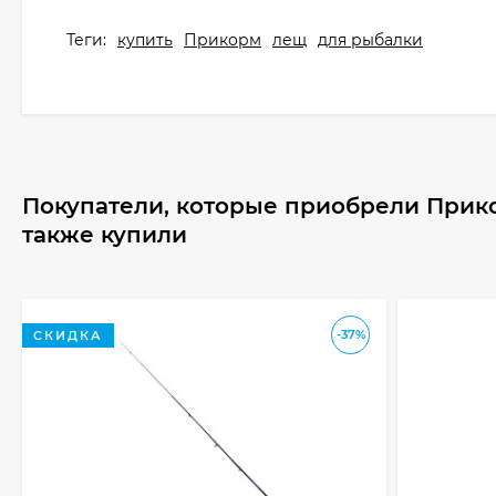
Теги:
купить
Прикорм
лещ
для рыбалки
Покупатели, которые приобрели Прико
также купили
-37%
СКИДКА