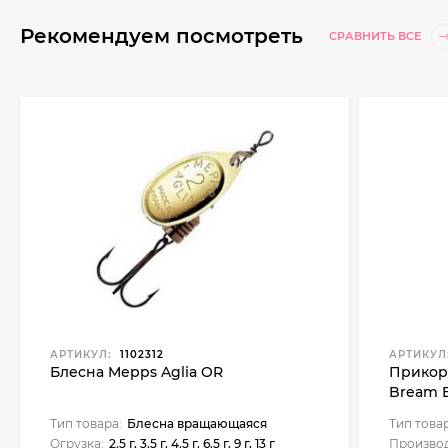
Рекомендуем посмотреть
СРАВНИТЬ ВСЕ
АРТИКУЛ:
1102312
АРТИКУЛ
Блесна Mepps Aglia OR
Прикор
Bream B
Тип товара:
Блесна вращающаяся
Тип това
Огрузка:
2.5 г, 3.5 г, 4.5 г, 6.5 г, 9 г, 13 г
Производ