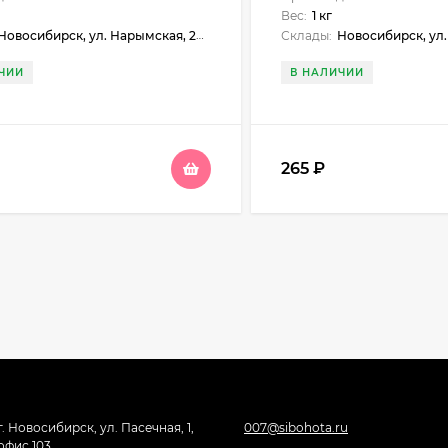
Вес:
1 кг
овосибирск, ул. Нарымская, 23, Бийск, ул. Больничный взвоз, 8, Бердск, ул. Ленина, 89
Склады:
Новосибирск, ул. Нарымская, 23, Бердск, ул. Карла Маркса, 1, Искитим, ул. Станционная, 1б (ЖУМ), Черепано
ЧИИ
В НАЛИЧИИ
265
₽
г. Новосибирск, ул. Пасечная, 1,
007@sibohota.ru
офис 103