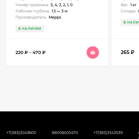
Номер тройника:
5, 4, 3, 2, 1, 0
Вес:
1 кг
Рабочая глубина:
1.5 — 3 м
Склады:
Н
Производитель:
Mepps
В НАЛИ
В НАЛИЧИИ
265
₽
220
₽
–
470
₽
+7(383)3049600
88006005470
+7(383)3343539