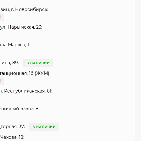
зин, г. Новосибирск:
И
ул. Нарымская, 23:
рла Маркса, 1:
нина, 89:
В НАЛИЧИИ
танционная, 1б (ЖУМ):
И
. Республиканская, 61:
ьничный взвоз, 8:
горная, 37:
В НАЛИЧИИ
Чехова, 18: