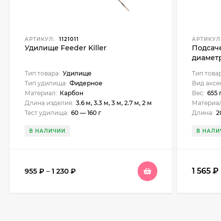
АРТИКУЛ:
1121011
АРТИКУЛ
Удилище Feeder Killer
Подсач
диаметр
HS-CB-
Тип товара:
Удилище
Тип това
Тип удилища:
Фидерное
Вид аксе
Материал:
Карбон
Вес:
655 
Длина изделия:
3.6 м, 3.3 м, 3 м, 2.7 м, 2 м
Материал
Тест удилища:
60 — 160 г
Длина:
2
В НАЛИЧИИ
В НАЛИ
1 565
₽
955
₽
–
1 230
₽