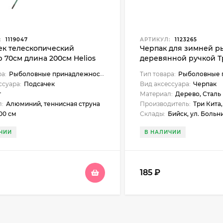
:
1119047
АРТИКУЛ:
1123265
ек телескопический
Черпак для зимней р
 70см длина 200см Helios
деревянной ручкой Т
270200-QP
ра:
Рыболовные принадлежности
Тип товара:
Рыболовные п
ссуара:
Подсачек
Вид аксессуара:
Черпак
г
Материал:
Дерево, Сталь
:
Алюминий, теннисная струна
Производитель:
Три Кита
00 см
Склады:
Бийск, ул. Больн
ЧИИ
В НАЛИЧИИ
185
₽